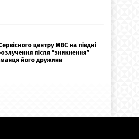
Сервісного центру МВС на півдні
розлучення після “зникнення”
аманця його дружини