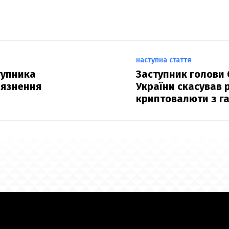
наступна стаття
тупника
Заступник голови 
’язнення
України скасував 
криптовалюти з г