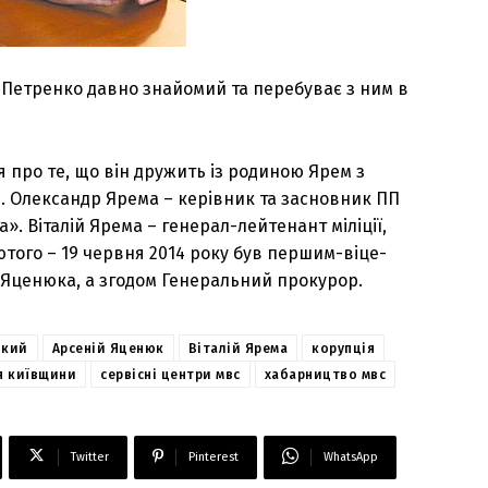
Петренко давно знайомий та перебуває з ним в
 про те, що він дружить із родиною Ярем з
. Олександр Ярема – керівник та засновник ПП
 Віталій Ярема – генерал-лейтенант міліції,
ютого – 19 червня 2014 року був першим-віце-
я Яценюка, а згодом Генеральний прокурор.
ький
Арсеній Яценюк
Віталій Ярема
корупція
я київщини
сервісні центри мвс
хабарництво мвс
Twitter
Pinterest
WhatsApp