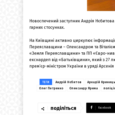
Новоспечений заступник Андрія Нєбитова 
гарних стосунках.
На Київщині активно циркулює інформація
Переяславщини – Олександром та Віталієм
«Земля Переяславщини» та ПП «Євро-нива».
екснардеп від «Батьківщини», який з 27 л
прем’єр-міністром України в уряді Арсені
ТЕГИ
Андрій Нєбитов
Аркадій Криниц
Олег Петренко
Олександр Ярема
поліці
поділіться
Facebook