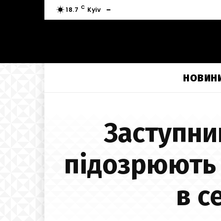
C
18.7
Kyiv
НОВИН
Заступни
підозрюють 
в с