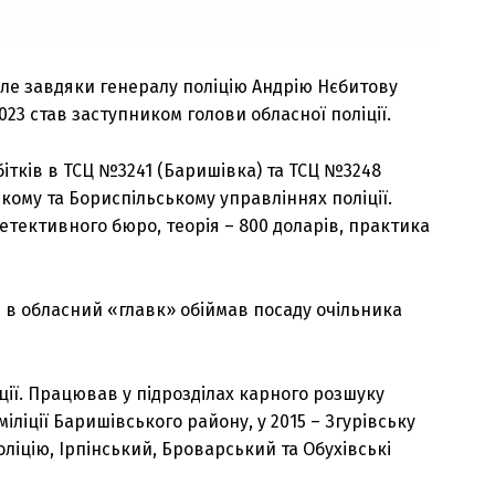
ле завдяки генералу поліцію Андрію Нєбитову
023 став заступником голови обласної поліції.
бітків в ТСЦ №3241 (Баришівка) та ТСЦ №3248
кому та Бориспільському управліннях поліції.
етективного бюро, теорія – 800 доларів, практика
в обласний «главк» обіймав посаду очільника
ції. Працював у підрозділах карного розшуку
міліції Баришівського району, у 2015 – Згурівську
ліцію, Ірпінський, Броварський та Обухівські