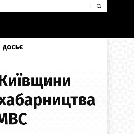
ДОСЬЄ
 Київщини
 хабарництва
 МВС