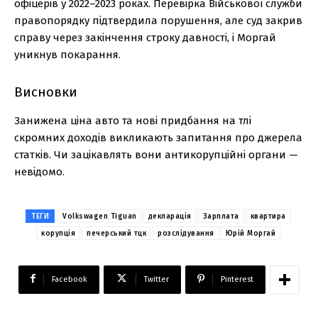
офіцерів у 2022–2023 роках. Перевірка Військової служби
правопорядку підтвердила порушення, але суд закрив
справу через закінчення строку давності, і Моргай
уникнув покарання.
Висновки
Занижена ціна авто та нові придбання на тлі
скромних доходів викликають запитання про джерела
статків. Чи зацікавлять вони антикорупційні органи —
невідомо.
ТЕГИ
Volkswagen Tiguan
декларація
Зарплата
квартира
корупція
печерський тцк
розслідування
Юрій Моргай
Facebook
Twitter
Pinterest