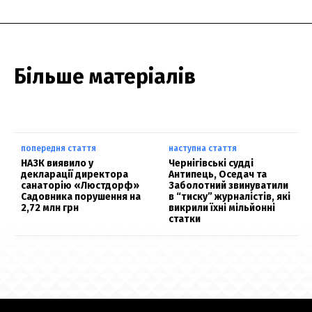
Більше матеріалів
попередня стаття
наступна стаття
НАЗК виявило у
Чернігівські судді
декларації директора
Антипець, Оседач та
санаторію «Люстдорф»
Заболотний звинуватили
Садовника порушення на
в “тиску” журналістів, які
2,72 млн грн
викрили їхні мільйонні
статки