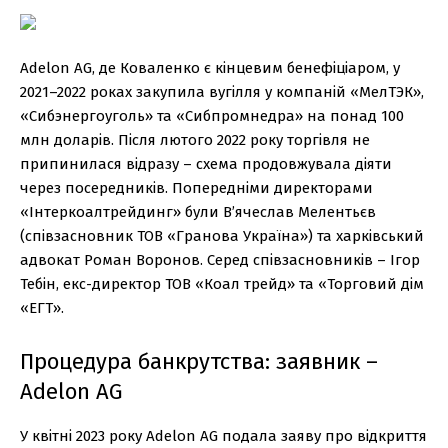
Adelon AG, де Коваленко є кінцевим бенефіціаром, у
2021–2022 роках закупила вугілля у компаній «МелТЭК»,
«Сибэнергоуголь» та «Сибпромнедра» на понад 100
млн доларів. Після лютого 2022 року торгівля не
припинилася відразу – схема продовжувала діяти
через посередників. Попередніми директорами
«Інтеркоалтрейдинг» були В’ячеслав Мелентьєв
(співзасновник ТОВ «Гранова Україна») та харківський
адвокат Роман Воронов. Серед співзасновників – Ігор
Тебін, екс-директор ТОВ «Коал трейд» та «Торговий дім
«ЕГТ».
Процедура банкрутства: заявник –
Adelon AG
У квітні 2023 року Adelon AG подала заяву про відкриття