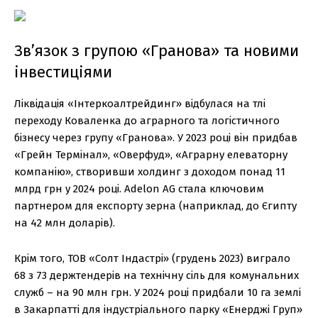
Зв’язок з групою «Гранова» та новими
інвестиціями
Ліквідація «Інтеркоалтрейдинг» відбулася на тлі
переходу Коваленка до аграрного та логістичного
бізнесу через групу «Гранова». У 2023 році він придбав
«Грейн Термінал», «Оверфуд», «Аграрну елеваторну
компанію», створивши холдинг з доходом понад 11
млрд грн у 2024 році. Adelon AG стала ключовим
партнером для експорту зерна (наприклад, до Єгипту
на 42 млн доларів).
Крім того, ТОВ «Солт Індастрі» (грудень 2023) виграло
68 з 73 держтендерів на технічну сіль для комунальних
служб – на 90 млн грн. У 2024 році придбали 10 га землі
в Закарпатті для індустріального парку «Енерджі Груп»