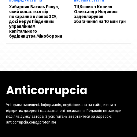
попередня стаття
наступна стаття
Хабарник Василь Ракул,
ТЦКшник з Ковеля
який ховається від
Олександр Нодянош
покарання в лавах ЗСУ,
задекларував
досі керує Південним
збагачення на 10 млн грн
управлінням
капітального
будівництва Міноборони
Anticorrupcia
Усі права захищені. Інформація, опублікована на сайті, взята з
відкритих джерел і має зазначені посилання. Редакція не завжди
поділяє думку автора. З усіх питань звертайтеся за адресою:
anticorrupcia.com@proton.me