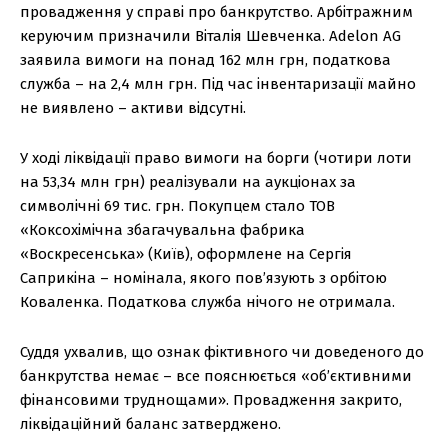
провадження у справі про банкрутство. Арбітражним
керуючим призначили Віталія Шевченка. Adelon AG
заявила вимоги на понад 162 млн грн, податкова
служба – на 2,4 млн грн. Під час інвентаризації майно
не виявлено – активи відсутні.
У ході ліквідації право вимоги на борги (чотири лоти
на 53,34 млн грн) реалізували на аукціонах за
символічні 69 тис. грн. Покупцем стало ТОВ
«Коксохімічна збагачувальна фабрика
«Воскресенська» (Київ), оформлене на Сергія
Саприкіна – номінала, якого пов’язують з орбітою
Коваленка. Податкова служба нічого не отримала.
Суддя ухвалив, що ознак фіктивного чи доведеного до
банкрутства немає – все пояснюється «об’єктивними
фінансовими труднощами». Провадження закрито,
ліквідаційний баланс затверджено.