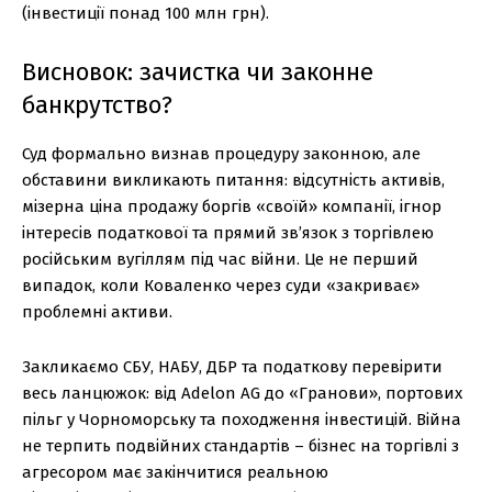
(інвестиції понад 100 млн грн).
Висновок: зачистка чи законне
банкрутство?
Суд формально визнав процедуру законною, але
обставини викликають питання: відсутність активів,
мізерна ціна продажу боргів «своїй» компанії, ігнор
інтересів податкової та прямий зв’язок з торгівлею
російським вугіллям під час війни. Це не перший
випадок, коли Коваленко через суди «закриває»
проблемні активи.
Закликаємо СБУ, НАБУ, ДБР та податкову перевірити
весь ланцюжок: від Adelon AG до «Гранови», портових
пільг у Чорноморську та походження інвестицій. Війна
не терпить подвійних стандартів – бізнес на торгівлі з
агресором має закінчитися реальною