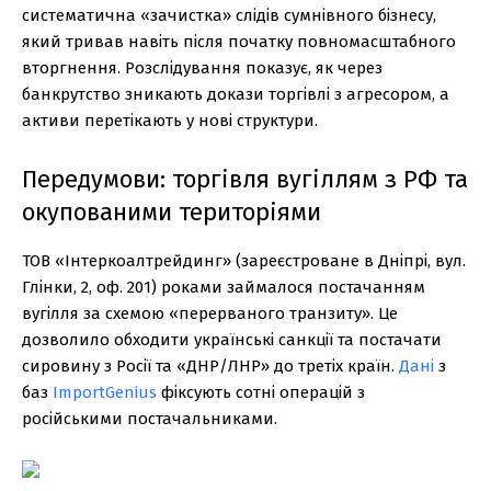
систематична «зачистка» слідів сумнівного бізнесу,
який тривав навіть після початку повномасштабного
вторгнення. Розслідування показує, як через
банкрутство зникають докази торгівлі з агресором, а
активи перетікають у нові структури.
Передумови: торгівля вугіллям з РФ та
окупованими територіями
ТОВ «Інтеркоалтрейдинг» (зареєстроване в Дніпрі, вул.
Глінки, 2, оф. 201) роками займалося постачанням
вугілля за схемою «перерваного транзиту». Це
дозволило обходити українські санкції та постачати
сировину з Росії та «ДНР/ЛНР» до третіх країн.
Дані
з
баз
ImportGenius
фіксують сотні операцій з
російськими постачальниками.