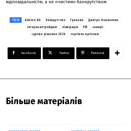
відповідальністю, а не «чистим» банкрутством.
ТЕГИ
Adelon AG
банкрутство
Гранова
Дмитро Коваленко
Інтеркоалтрейдинг
ліквідація
РФ
санкції
судове рішення 2026
торгівля вугіллям
Facebook
Twitter
Pinterest
Більше матеріалів