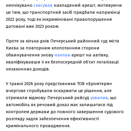
неочікувано
скасував
накладений арешт, мотивуючи
це тим, що транспортний засіб придбали наприкінці
2022 року, тоді як інкриміновані правопорушення
датовані вже 2023 роком.
Проте за кілька днів Печерський районний суд міста
Києва за повторним клопотанням сторони
обвинувачення знову
наклав
арешт на автівку,
кваліфікувавши її як безпосередній об’єкт легалізації
незаконних доходів.
У травні 2026 року представники ТОВ «Бромтерм»
вчергове спробували оскаржити це рішення, але
отримали відмову. Печерський райсуд
ухвалив
, що
автомобіль як речовий доказ має залишатися під
контролем держави до повного завершення судового
розгляду задля забезпечення ефективності
кримінального провадження.