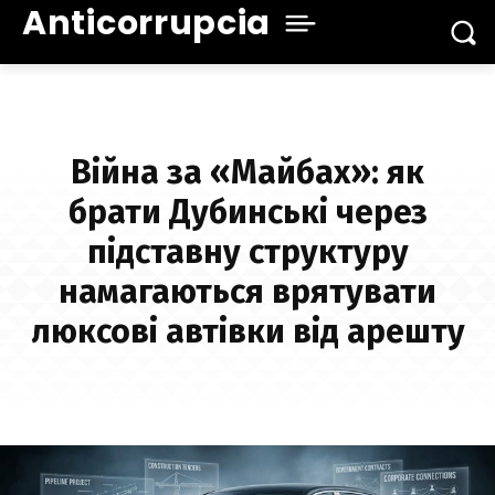
Anticorrupcia
Війна за «Майбах»: як
брати Дубинські через
підставну структуру
намагаються врятувати
люксові автівки від арешту