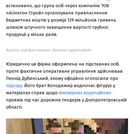
встановило, що група осіб через компанію ТОВ
«Асінктон Строй» організувала привласнення
бюджетних коштів у розмірі 129 мільйонів гривень
шляхом штучного завищення вартості трубної
продукції у кілька разів.
Вартість труб була завищені. Фрагмент судової ухвали
Юридично ця фірма оформлена на підставних осіб,
проте фактичне оперативне управління здійснював
Леонід Дубинський, якому офіційно оголосили про
підозру
. Його брат Володимир водночас фігурує у
матеріалах справ щодо
ймовірних корупційних
проявів під час дорожніх тендерів у Дніпропетровській
області.