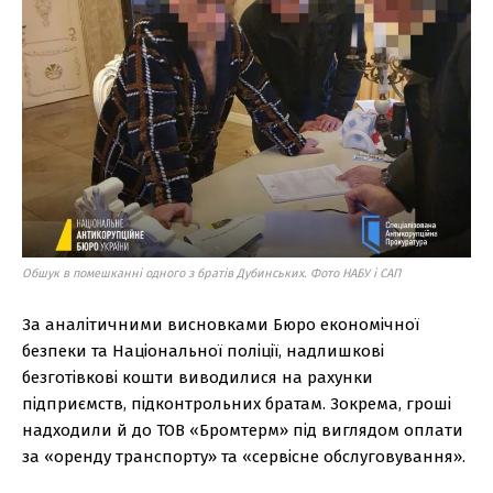
Обшук в помешканні одного з братів Дубинських. Фото НАБУ і САП
За аналітичними висновками Бюро економічної
безпеки та Національної поліції, надлишкові
безготівкові кошти виводилися на рахунки
підприємств, підконтрольних братам. Зокрема, гроші
надходили й до ТОВ «Бромтерм» під виглядом оплати
за «оренду транспорту» та «сервісне обслуговування».