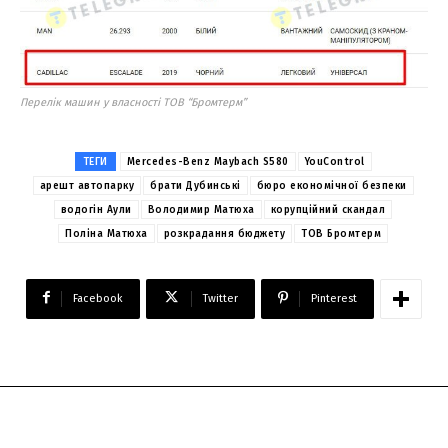
Перелік машин у власності ТОВ “Бромтерм”
ТЕГИ
Mercedes-Benz Maybach S580
YouControl
арешт автопарку
брати Дубинські
бюро економічної безпеки
водогін Аули
Володимир Матюха
корупційний скандал
Поліна Матюха
розкрадання бюджету
ТОВ Бромтерм
Facebook
Twitter
Pinterest