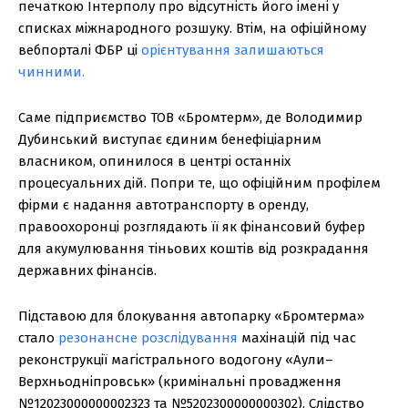
печаткою Інтерполу про відсутність його імені у
списках міжнародного розшуку. Втім, на офіційному
вебпорталі ФБР ці
орієнтування залишаються
чинними.
Саме підприємство ТОВ «Бромтерм», де Володимир
Дубинський виступає єдиним бенефіціарним
власником, опинилося в центрі останніх
процесуальних дій. Попри те, що офіційним профілем
фірми є надання автотранспорту в оренду,
правоохоронці розглядають її як фінансовий буфер
для акумулювання тіньових коштів від розкрадання
державних фінансів.
Підставою для блокування автопарку «Бромтерма»
стало
резонансне розслідування
махінацій під час
реконструкції магістрального водогону «Аули–
Верхньодніпровськ» (кримінальні провадження
№12023000000002323 та №5202300000000302). Слідство