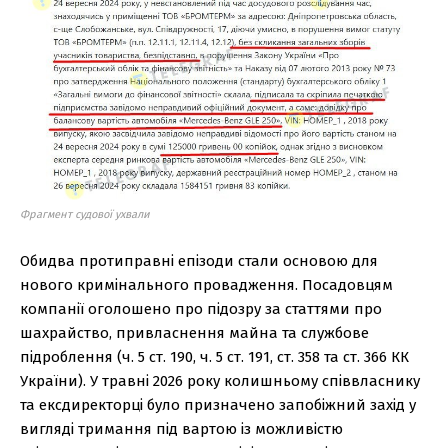
Фрагмент судової ухвали
Обидва протиправні епізоди стали основою для
нового кримінального провадження. Посадовцям
компанії оголошено про підозру за статтями про
шахрайство, привласнення майна та службове
підроблення (ч. 5 ст. 190, ч. 5 ст. 191, ст. 358 та ст. 366 КК
України). У травні 2026 року колишньому співвласнику
та ексдиректорці було призначено запобіжний захід у
вигляді тримання під вартою із можливістю