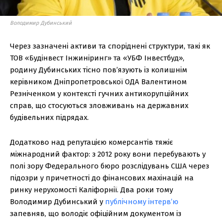
Володимир Дубинський
Через зазначені активи та споріднені структури, такі як
ТОВ «Будінвест Інжиніринг» та «УБФ Інвестбуд»,
родину Дубинських тісно пов’язують із колишнім
керівником Дніпропетровської ОДА Валентином
Резніченком у контексті гучних антикорупційних
справ, що стосуються зловживань на державних
будівельних підрядах.
Додатково над репутацією комерсантів тяжіє
міжнародний фактор: з 2012 року вони перебувають у
полі зору Федерального бюро розслідувань США через
підозри у причетності до фінансових махінацій на
ринку нерухомості Каліфорнії. Два роки тому
Володимир Дубинський у
публічному інтерв’ю
запевняв, що володіє офіційним документом із