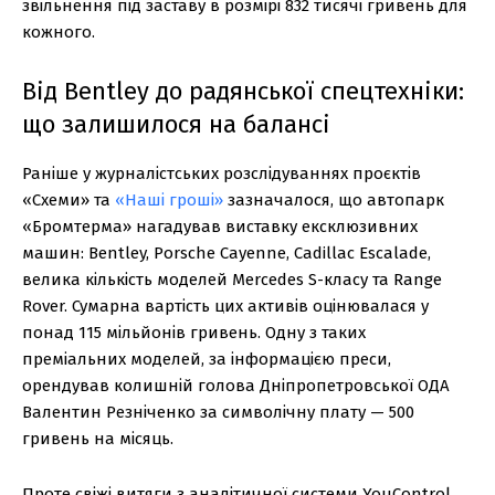
звільнення під заставу в розмірі 832 тисячі гривень для
кожного.
Від Bentley до радянської спецтехніки:
що залишилося на балансі
Раніше у журналістських розслідуваннях проєктів
«Схеми» та
«Наші гроші»
зазначалося, що автопарк
«Бромтерма» нагадував виставку ексклюзивних
машин: Bentley, Porsche Cayenne, Cadillac Escalade,
велика кількість моделей Mercedes S-класу та Range
Rover. Сумарна вартість цих активів оцінювалася у
понад 115 мільйонів гривень. Одну з таких
преміальних моделей, за інформацією преси,
орендував колишній голова Дніпропетровської ОДА
Валентин Резніченко за символічну плату — 500
гривень на місяць.
Проте свіжі витяги з аналітичної системи YouControl