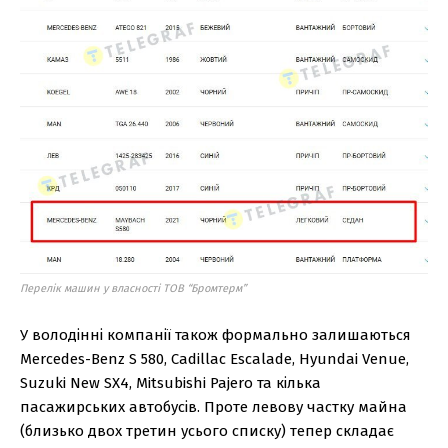
Перелік машин у власності ТОВ “Бромтерм”
У володінні компанії також формально залишаються
Mercedes-Benz S 580, Cadillac Escalade, Hyundai Venue,
Suzuki New SX4, Mitsubishi Pajero та кілька
пасажирських автобусів. Проте левову частку майна
(близько двох третин усього списку) тепер складає