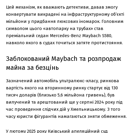
Цей механізм, як вважають детективи, давав змогу
конвертувати викрадені на інфраструктурному об’єкті
мільйони у придбання люксових іномарок. Головним
символом цього «автопарку на трубах» став
преміальний седан Mercedes-Benz Maybach S580,
навколо якого в судах точиться затяте протистояння.
Заблокований Maybach та розпродаж
майна за безцінь
Зазначений автомобіль ультралюкс-класу, ринкова
вартість якого на вторинному ринку стартує від 130
тисяч доларів (близько 5,6 мільйона гривень), був
вилучений та арештований ще у серпні 2024 року під
час проведення слідчих дій у Хмельницькому. З того
часу юристи фігурантів намагаються зняти обмеження.
У лютому 2025 року Київський апеляційний суд