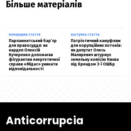
Більше матеріалів
попередня стаття
наступна стаття
Парламентський бар’єр
Патріотичний камуфляж
для правосуддя: як
для корупційних потоків:
нардеп Олексій
як депутат Олесь
Кучеренко допомагав
Маляревич штурмує
фігурантам енергетичної
земельну комісію Києва
справи «Мідас» уникати
під брендом 3-ї ОШБр
відповідальності
Anticorrupcia