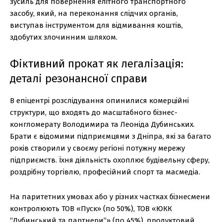
зусиль для повернення елітного транспортного
засобу, який, на переконання слідчих органів,
виступав інструментом для відмивання коштів,
здобутих злочинним шляхом.
Фіктивний прокат як легалізація:
деталі резонансної справи
В епіцентрі розслідування опинилися комерційні
структури, що входять до масштабного бізнес-
конгломерату Володимира та Леоніда Дубинських.
Брати є відомими підприємцями з Дніпра, які за багато
років створили у своєму регіоні потужну мережу
підприємств. Їхня діяльність охоплює будівельну сферу,
роздрібну торгівлю, професійний спорт та масмедіа.
На паритетних умовах або у різних частках бізнесмени
контролюють ТОВ «Пуск» (по 50%), ТОВ «ЮКК
“Дубинський та партнери”» (по 45%), продуктовий