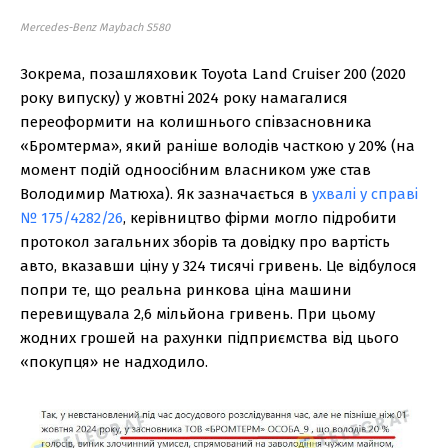
Mercedes-Benz Maybach S580
Зокрема, позашляховик Toyota Land Cruiser 200 (2020
року випуску) у жовтні 2024 року намагалися
переоформити на колишнього співзасновника
«Бромтерма», який раніше володів часткою у 20% (на
момент подій одноосібним власником уже став
Володимир Матюха). Як зазначається в
ухвалі у справі
№ 175/4282/26
, керівництво фірми могло підробити
протокол загальних зборів та довідку про вартість
авто, вказавши ціну у 324 тисячі гривень. Це відбулося
попри те, що реальна ринкова ціна машини
перевищувала 2,6 мільйона гривень. При цьому
жодних грошей на рахунки підприємства від цього
«покупця» не надходило.