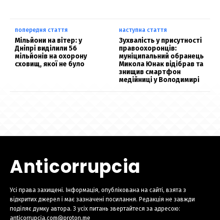
попередня стаття
наступна стаття
Мільйони на вітер: у
Зухвалість у присутності
Дніпрі виділили 56
правоохоронців:
мільйонів на охорону
муніципальний обранець
сховищ, якої не було
Микола Юнак відібрав та
знищив смартфон
медійниці у Володимирі
Anticorrupcia
Усі права захищені. Інформація, опублікована на сайті, взята з
відкритих джерел і має зазначені посилання. Редакція не завжди
поділяє думку автора. З усіх питань звертайтеся за адресою:
anticorrupcia.com@proton.me