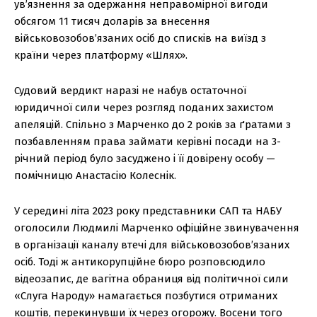
ув’язнення за одержання неправомірної вигоди
обсягом 11 тисяч доларів за внесення
військовозобов’язаних осіб до списків на виїзд з
країни через платформу «Шлях».
Судовий вердикт наразі не набув остаточної
юридичної сили через розгляд поданих захистом
апеляцій. Спільно з Марченко до 2 років за ґратами з
позбавленням права займати керівні посади на 3-
річний період було засуджено і її довірену особу —
помічницю Анастасію Колеснік.
У середині літа 2023 року представники САП та НАБУ
оголосили Людмилі Марченко офіційне звинувачення
в організації каналу втечі для військовозобов’язаних
осіб. Тоді ж антикорупційне бюро розповсюдило
відеозапис, де вагітна обраниця від політичної сили
«Слуга Народу» намагається позбутися отриманих
коштів, перекинувши їх через огорожу. Восени того