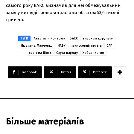
самого року ВАКС визначив для неї обмежувальний
захід у вигляді грошової застави обсягом 53,6 тисячі
гривень.
ТЕГИ
Анастасія Колеснік
ВАКС
вирок за корупцію
Людмила Марченко
НАБУ
примусовий привід
САП
система Шлях
Слуга народу
Хабарництво
Facebook
Twitter
Pinterest
Більше матеріалів