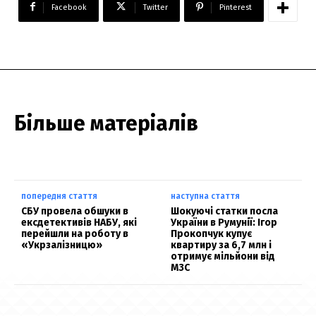
Facebook
Twitter
Pinterest
Більше матеріалів
попередня стаття
наступна стаття
СБУ провела обшуки в
Шокуючі статки посла
ексдетективів НАБУ, які
України в Румунії: Ігор
перейшли на роботу в
Прокопчук купує
«Укрзалізницю»
квартиру за 6,7 млн і
отримує мільйони від
МЗС