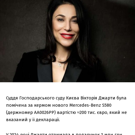
Суддя Господарського суду Києва Вікторія Джарти була
помічена за кермом нового Mercedes-Benz S580
(держномер AA0026PP) вартістю ≈200 тис. євро, який не
вказаний у її декларації.
У 2024 році Джарти отримала в подарунок 1 млн грн