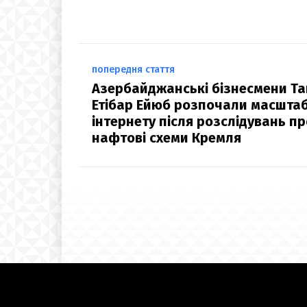
попередня стаття
Азербайджанські бізнесмени Таг
Етібар Ейюб розпочали масштаб
інтернету після розслідувань про
нафтові схеми Кремля