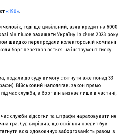
єкт
«190»
.
и чоловік, тоді ще цивільний, взяв кредит на 6000
зі він пішов захищати Україну і з січня 2023 року
том швидко перепродали колекторській компанії
коли борг перетворюється на інструмент тиску.
, подали до суду вимогу стягнути вже понад 33
рафи). Військовий наполягав: закон прямо
ід час служби, а борг він визнає лише в частині,
 час служби відсотки та штрафи нараховувати не
на гра. Суд вирішив, що оскільки кредит був
стягнути всю «довоєнну» заборгованість разом із