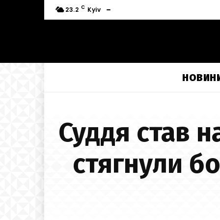
C
23.2
Kyiv
НОВИН
Суддя став н
стягнули бо