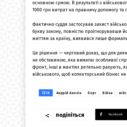
основною сумою. В результаті з військово
1000 грн витрат на правничу допомогу та п
Фактично суддя застосував захист військ
букву закону, повністю проігнорувавши йог
життям за країну, виявився лише формаль
Це рішення — черговий доказ, що для деяк
не обставиною, яка вимагає особливої спр
фронт, інші в мантіях ретельно рахують, 
військового, щоб колекторський бізнес не
ТЕГИ
Андрій Анохін
борг
Війна
вій
поділіться
Facebook