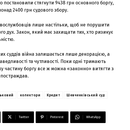
го постановили стягнути 9438 грн основного боргу,
онад 2400 грн судового збору.
овослужбовців лише настільки, щоб не порушити
о дух. Закон, який має захищати тих, хто ризикує
ністю.
их суддів війна залишається лише декорацією, а
аведливості та чутливості. Поки одні тримають
яку частину боргу все ж можна «законно» витягти з
 постраждав.
ськовий
колектори
Кредит
Шевченківський суд
Twitter
Pinterest
WhatsApp