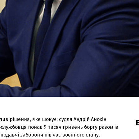
ив рішення, яке шокує: суддя Андрій Анохін
службовця понад 9 тисяч гривень боргу разом із
одавчі заборони під час воєнного стану.