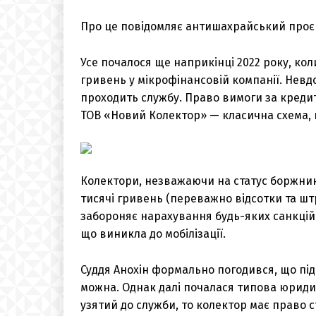
Про це повідомляє антишахрайський про
Усе почалося ще наприкінці 2022 року, кол
гривень у мікрофінансовій компанії. Невдов
проходить службу. Право вимоги за креди
ТОВ «Новий Колектор» — класична схема, 
Колектори, незважаючи на статус боржника
тисячі гривень (переважно відсотки та шт
забороняє нарахування будь-яких санкцій п
що виникла до мобілізації.
Суддя Анохін формально погодився, що під
можна. Однак далі почалася типова юридич
узятий до служби, то колектор має право 