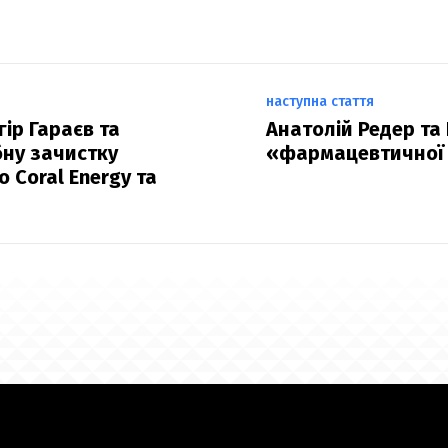
наступна стаття
ір Гараєв та
Анатолій Редер та
ну зачистку
«фармацевтичної м
 Coral Energy та