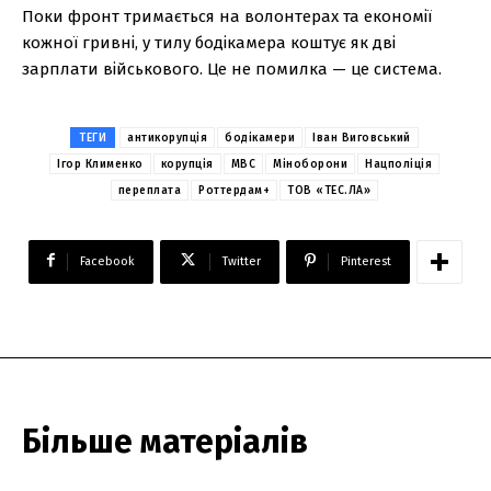
Поки фронт тримається на волонтерах та економії
кожної гривні, у тилу бодікамера коштує як дві
зарплати військового. Це не помилка — це система.
ТЕГИ
антикорупція
бодікамери
Іван Виговський
Ігор Клименко
корупція
МВС
Міноборони
Нацполіція
переплата
Роттердам+
ТОВ «ТЕС.ЛА»
Facebook
Twitter
Pinterest
Більше матеріалів