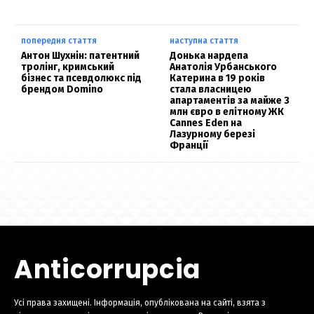
попередня стаття
наступна стаття
Антон Шухнін: патентний
Донька нардепа
тролінг, кримський
Анатолія Урбанського
бізнес та псевдолюкс під
Катерина в 19 років
брендом Domino
стала власницею
апартаментів за майже 3
млн євро в елітному ЖК
Cannes Eden на
Лазурному березі
Франції
Anticorrupcia
Усі права захищені. Інформація, опублікована на сайті, взята з