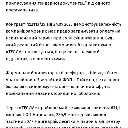
припасування тендерної документації під одного
постачальника.
Контракт №2113/25 від 24.09.2025 демонструє залежність
компанії: замовник має право затримувати оплату на
невизначений термін при зміні фінансування. Будь-
який реальний бізнес відмовився б від таких умов.
«ТЕС.ЛА» погоджується, бо це не незалежний
підрядник, а елемент схеми.
Формальний директор та бенефіціар — Шевчук Євген
Анатолійович. Звичайний ФОП з Гайсина, без ділової
біографії в силовому секторі — класичний «фунт»,
номінальний власник юридичної оболонки.
Через «ТЕС.ЛА» пройшло майже мільярд гривень: 631,4
млн від ЦОП Нацполіції, 284,9 млн від військової
частини 3077 Нацгвардії, десятки мільйонів від Центру