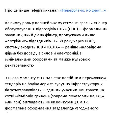
Про це пише Telegram-канал
«Невероятно, но факт…».
Ключову роль у поліцейському сегменті грає ГУ «Центр
обслуговування підрозділів НПУ» (ЦОП) — формальний
закупник, який діє як фільтр, пропускаючи лише
«потрібних» підрядників. З 2021 року через ЦОП у
систему входить ТОВ «ТЕС.ЛА» — раніше маловідома
фірма без досвіду в силовій електроніці, з
мінімальними оборотами та майже нульовою
рентабельністю.
З цього моменту «ТЕС.ЛА» стає постійним переможцем
тендерів на бодікамери та супутню інфраструктуру. У
багатьох закупівлях — єдиний учасник. Контракти на
сотні мільйонів гривень (зокрема показовий на 143,4
млн грн) виглядають не як конкуренція, а як
формальне оформлення заздалегідь узгодженого