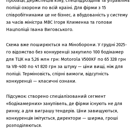
пробації, Держспецзв’язку, спецпідрозділів та управлінь
поліції охорони по всій країні. Для фірми з 15
співробітниками це не бізнес, а вбудованість у систему
за часів міністра МВС Ігоря Клименка та голови
Нацполіції Івана Виговського.
Схема вже поширюється на Міноборони. У грудні 2025-
го відомство без конкуренції закупило 100 бодікамер
для ТЦК на 5,26 млн грн: Motorola V500KF по 65 328 грн
та VB-400 по 41 820 грн за штуку — ціни вищі, ніж для
поліції. Терміновість, спірні вимоги, відсутність
конкуренції — класичні ознаки.
Підсумок: створено спеціалізований сегмент
«бодікамерних» закупівель, де фірми існують не для
ринку, а для виграшу тендерів. Ціни завищуються,
конкуренція імітується, директори — ширма, гроші
розподіляються.