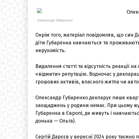
Олександр Губаренко
Окрім того, матеріал повідомляв, що син Д
діти Губаренка навчаються та проживають 
нерухомість.
Видалення статті та відсутність реакції н
«відмити» репутацію. Водночас у декларац
грошових активів, власного житла чи авто
Олександр Губаренко декларує лише квар
заощаджень у родини немає. При цьому жу
Губаренка в Європі, де живуть і навчаютьс
донька — Ольга).
Сергій Дарєєв у вересні 2024 року таємно 