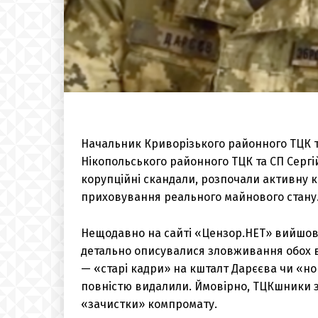
Начальник Криворізького районного ТЦК т
Нікопольського районного ТЦК та СП Сергі
корупційні скандали, розпочали активну к
приховування реального майнового стану
Нещодавно на сайті «Цензор.НЕТ» вийшов 
детально описувалися зловживання обох ві
— «старі кадри» на кшталт Дарєєва чи «нов
повністю видалили. Ймовірно, ТЦКшники за
«зачистки» компромату.