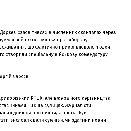
 Дарєєв «засвітився» в численних скандалах через
адувалася його постанова про заборону
проживання, що фактично прикріплювало людей
ього створили спеціальну військову комендатуру,
риворізький РТЦК, але вже за його керівництва
ставниками ТЦК на вулицях. Журналісти
авав довідки про непридатність і був
татті висловлювали сумніви, чи здатний новий