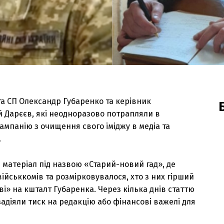
а СП Олександр Губаренко та керівник
й Дарєєв, які неодноразово потрапляли в
ампанію з очищення свого іміджу в медіа та
.
матеріал під назвою «Старий-новий гад», де
йськкомів та розмірковувалося, хто з них гірший
і» на кшталт Губаренка. Через кілька днів статтю
діяли тиск на редакцію або фінансові важелі для