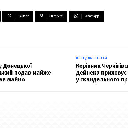
Twitter
Pinterest
WhatsApp
наступна стаття
у Донецької
Керівник Чернігів
цький подав майже
Дейнека приховує
ав майно
у скандального пр