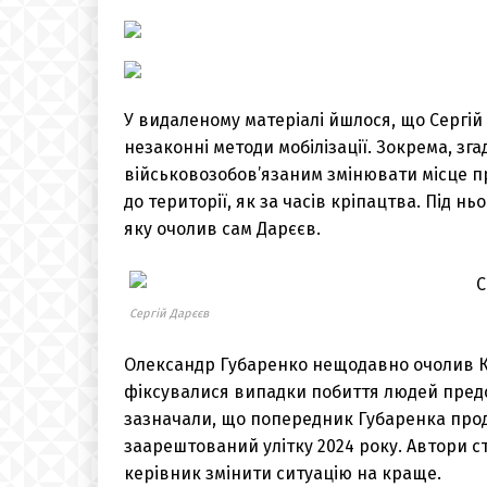
У видаленому матеріалі йшлося, що Сергій
незаконні методи мобілізації. Зокрема, зг
військовозобов’язаним змінювати місце 
до території, як за часів кріпацтва. Під н
яку очолив сам Дарєєв.
Сергій Дарєєв
Олександр Губаренко нещодавно очолив К
фіксувалися випадки побиття людей пред
зазначали, що попередник Губаренка прод
заарештований улітку 2024 року. Автори с
керівник змінити ситуацію на краще.