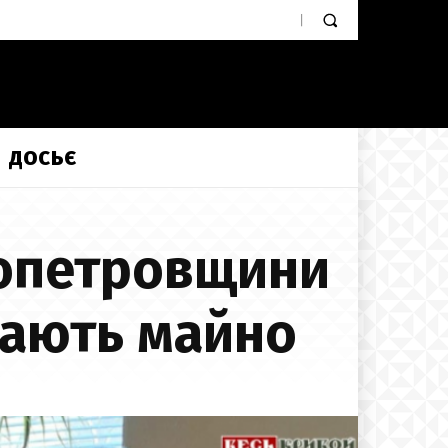
ДОСЬЄ
ропетровщини
вають майно