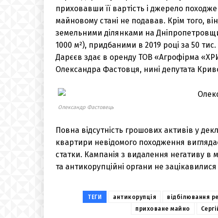
приховавши її вартість і джерело походжен
майновому стані не подавав. Крім того, ві
земельними ділянками на Дніпропетровщині
1000 м²), придбаними в 2019 році за 50 тис.
Дарєєв здає в оренду ТОВ «Агрофірма «Х
Олександра Фастовця, нині депутата Криво
Олександр Фастовець
Повна відсутність грошових активів у декл
квартири невідомого походження виглядає
статки. Кампанія з видалення негативу в 
та антикорупційні органи не зацікавилися
ТЕГИ
антикорупція
відбілювання ре
приховане майно
Сергі