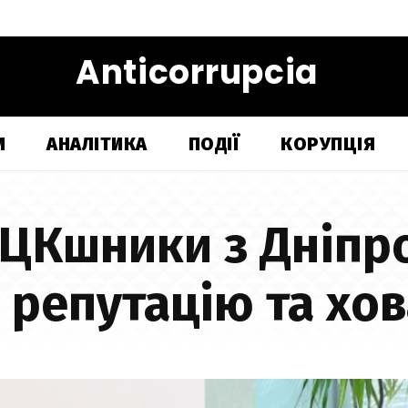
Anticorrupcia
И
АНАЛІТИКА
ПОДІЇ
КОРУПЦІЯ
ТЦКшники з Дніп
 репутацію та хо