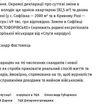
ня. Окремої декларації про суттєві зміни в
н володіє ще однією квартирою (82,5 м²) та двома
 (у с. Софіївка — 2000 м² та в Кривому Розі —
 грн і 49 тис. грн відповідно. Землю в Софіївці
РИСТОФОРІВСЬКЕ» (належить родині ексрегіонала
різької міськради від «Слуги народу»).
араціях на тлі численних скандалів і нової
 як спроба приховати реальний спосіб життя та
медіа, ймовірно, спрямована на те, щоб журналісти
 справжніми доходами та майном військкомів.
путації
корупція в ТЦК
Олександр Губаренко
й Дарєєв
ТЦК Дніпропетровщини