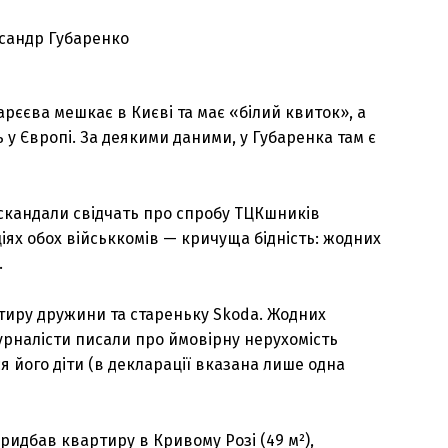
арєєва мешкає в Києві та має «білий квиток», а
у Європі. За деякими даними, у Губаренка там є
а скандали свідчать про спробу ТЦКшників
іях обох військкомів — кричуща бідність: жодних
.
тиру дружини та стареньку Skoda. Жодних
рналісти писали про ймовірну нерухомість
я його діти (в декларації вказана лише одна
придбав квартиру в Кривому Розі (49 м²),