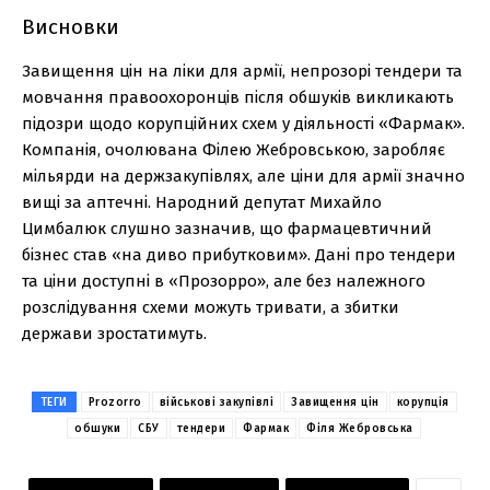
Висновки
Завищення цін на ліки для армії, непрозорі тендери та
мовчання правоохоронців після обшуків викликають
підозри щодо корупційних схем у діяльності «Фармак».
Компанія, очолювана Філею Жебровською, заробляє
мільярди на держзакупівлях, але ціни для армії значно
вищі за аптечні. Народний депутат Михайло
Цимбалюк слушно зазначив, що фармацевтичний
бізнес став «на диво прибутковим». Дані про тендери
та ціни доступні в «Прозорро», але без належного
розслідування схеми можуть тривати, а збитки
держави зростатимуть.
ТЕГИ
Prozorro
військові закупівлі
Завищення цін
корупція
обшуки
СБУ
тендери
Фармак
Філя Жебровська