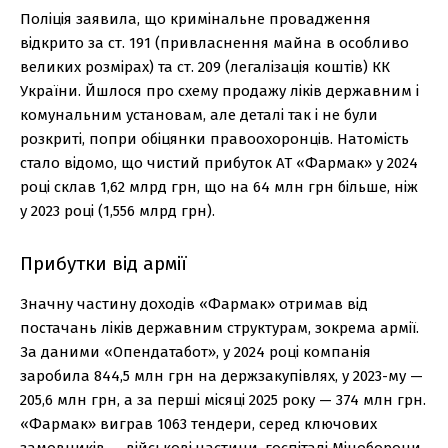
Поліція заявила, що кримінальне провадження
відкрито за ст. 191 (привласнення майна в особливо
великих розмірах) та ст. 209 (легалізація коштів) КК
України. Йшлося про схему продажу ліків державним і
комунальним установам, але деталі так і не були
розкриті, попри обіцянки правоохоронців. Натомість
стало відомо, що чистий прибуток АТ «Фармак» у 2024
році склав 1,62 млрд грн, що на 64 млн грн більше, ніж
у 2023 році (1,556 млрд грн).
Прибутки від армії
Значну частину доходів «Фармак» отримав від
постачань ліків державним структурам, зокрема армії.
За даними «Опендатабот», у 2024 році компанія
заробила 844,5 млн грн на держзакупівлях, у 2023-му —
205,6 млн грн, а за перші місяці 2025 року — 374 млн грн.
«Фармак» виграв 1063 тендери, серед ключових
замовників — військові частини, госпіталі Міноборони