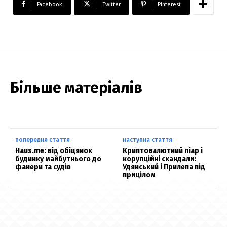
Facebook
Twitter
Pinterest
Більше матеріалів
попередня стаття
наступна стаття
Haus.me: від обіцянок
Криптовалютний піар і
будинку майбутнього до
корупційні скандали:
фанери та судів
Удянський і Прилепа під
прицілом