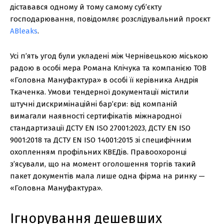
діставався одному й тому самому суб’єкту
господарювання, повідомляє розслідувальний проєкт
ABleaks
.
Усі п’ять угод були укладені між Чернівецькою міською
радою в особі мера Романа Клічука та компанією ТОВ
«Головна Мануфактура» в особі її керівника Андрія
Ткаченка. Умови тендерної документації містили
штучні дискримінаційні бар’єри: від компаній
вимагали наявності сертифікатів міжнародної
стандартизації ДСТУ EN ISO 27001:2023, ДСТУ EN ISO
9001:2018 та ДСТУ EN ISO 14001:2015 зі специфічним
охопленням профільних КВЕДів. Правоохоронці
з’ясували, що на момент оголошення торгів такий
пакет документів мала лише одна фірма на ринку —
«Головна Мануфактура».
Ігнорування дешевших