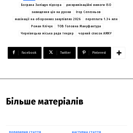
Богдана Заліщук підозра
дискримінаційні вимоги ISO
завищення цін на дрони
Ігор Селезньов
махінації на оборонних закупівлях 2026
переплата 1.34 млн
Роман Клічук
ТОВ Головна Мануфактура
Чернівецька міська рада тендер
чорний список АМКУ
Facebook
Twitter
Pinterest
Більше матеріалів
попередня стаття
наступна стаття