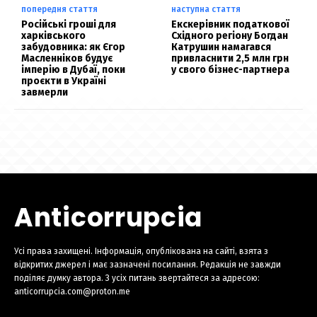
попередня стаття
наступна стаття
Російські гроші для
Екскерівник податкової
харківського
Східного регіону Богдан
забудовника: як Єгор
Катрушин намагався
Масленніков будує
привласнити 2,5 млн грн
імперію в Дубаї, поки
у свого бізнес-партнера
проєкти в Україні
завмерли
Anticorrupcia
Усі права захищені. Інформація, опублікована на сайті, взята з
відкритих джерел і має зазначені посилання. Редакція не завжди
поділяє думку автора. З усіх питань звертайтеся за адресою:
anticorrupcia.com@proton.me