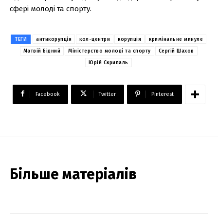
сфері молоді та спорту.
ТЕГИ
антикорупція
кол-центри
корупція
кримінальне минуле
Матвій Бідний
Міністерство молоді та спорту
Сергій Шахов
Юрій Скрипаль
Facebook
Twitter
Pinterest
Більше матеріалів