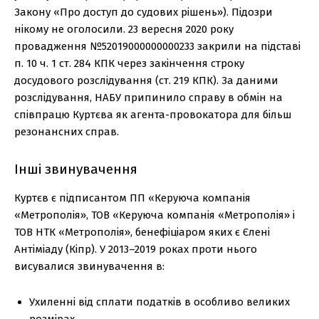
Закону «Про доступ до судових рішень»). Підозри
нікому не оголосили. 23 вересня 2020 року
провадження №52019000000000233 закрили на підставі
п. 10 ч. 1 ст. 284 КПК через закінчення строку
досудового розслідування (ст. 219 КПК). За даними
розслідування, НАБУ припинило справу в обмін на
співпрацю Куртєва як агента-провокатора для більш
резонансних справ.
Інші звинувачення
Куртєв є підписантом ПП «Керуюча компанія
«Метрополія», ТОВ «Керуюча компанія «Метрополія» і
ТОВ НТК «Метрополія», бенефіціаром яких є Єлені
Антіміаду (Кіпр). У 2013–2019 роках проти нього
висувалися звинувачення в:
Ухиленні від сплати податків в особливо великих