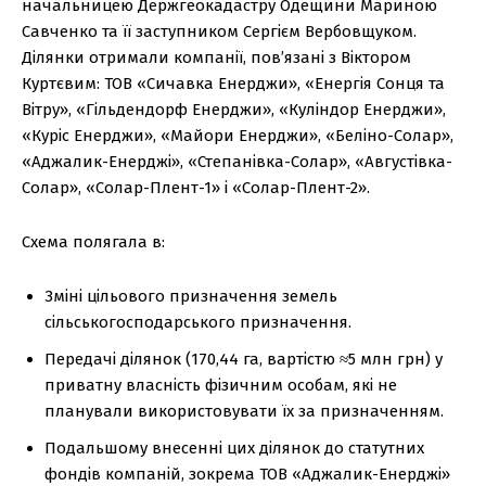
начальницею Держгеокадастру Одещини Мариною
Савченко та її заступником Сергієм Вербовщуком.
Ділянки отримали компанії, пов’язані з Віктором
Куртєвим: ТОВ «Сичавка Енерджи», «Енергія Сонця та
Вітру», «Гільдендорф Енерджи», «Куліндор Енерджи»,
«Куріс Енерджи», «Майори Енерджи», «Беліно-Солар»,
«Аджалик-Енерджі», «Степанівка-Солар», «Августівка-
Солар», «Солар-Плент-1» і «Солар-Плент-2».
Схема полягала в:
Зміні цільового призначення земель
сільськогосподарського призначення.
Передачі ділянок (170,44 га, вартістю ≈5 млн грн) у
приватну власність фізичним особам, які не
планували використовувати їх за призначенням.
Подальшому внесенні цих ділянок до статутних
фондів компаній, зокрема ТОВ «Аджалик-Енерджі»