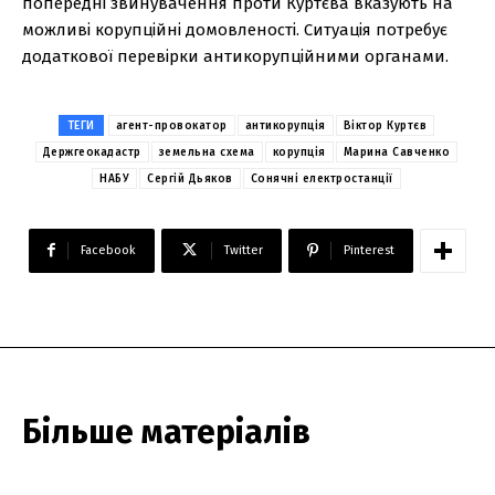
попередні звинувачення проти Куртєва вказують на
можливі корупційні домовленості. Ситуація потребує
додаткової перевірки антикорупційними органами.
ТЕГИ
агент-провокатор
антикорупція
Віктор Куртєв
Держгеокадастр
земельна схема
корупція
Марина Савченко
НАБУ
Сергій Дьяков
Сонячні електростанції
Facebook
Twitter
Pinterest
Більше матеріалів