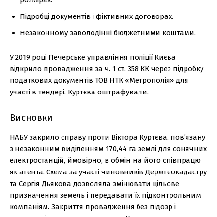
розмірах.
Підробці документів і фіктивних договорах.
Незаконному заволодінні бюджетними коштами.
У 2019 році Печерське управління поліції Києва
відкрило провадження за ч. 1 ст. 358 КК через підробку
податкових документів ТОВ НТК «Метрополія» для
участі в тендері. Куртєва оштрафували.
Висновки
НАБУ закрило справу проти Віктора Куртєва, пов’язану
з незаконним виділенням 170,44 га землі для сонячних
електростанцій, ймовірно, в обмін на його співпрацю
як агента. Схема за участі чиновників Держгеокадастру
та Сергія Дьякова дозволяла змінювати цільове
призначення земель і передавати їх підконтрольним
компаніям. Закриття провадження без підозр і