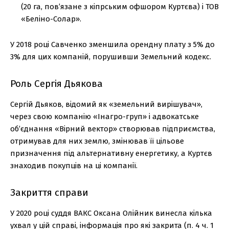
(20 га, пов’язане з кіпрським офшором Куртєва) і ТОВ
«Беліно-Солар».
У 2018 році Савченко зменшила орендну плату з 5% до
3% для цих компаній, порушивши Земельний кодекс.
Роль Сергія Дьякова
Сергій Дьяков, відомий як «земельний вирішувач»,
через свою компанію «Інагро-груп» і адвокатське
об’єднання «Вірний вектор» створював підприємства,
отримував для них землю, змінював її цільове
призначення під альтернативну енергетику, а Куртєв
знаходив покупців на ці компанії.
Закриття справи
У 2020 році суддя ВАКС Оксана Олійник винесла кілька
ухвал у цій справі, інформація про які закрита (п. 4 ч. 1