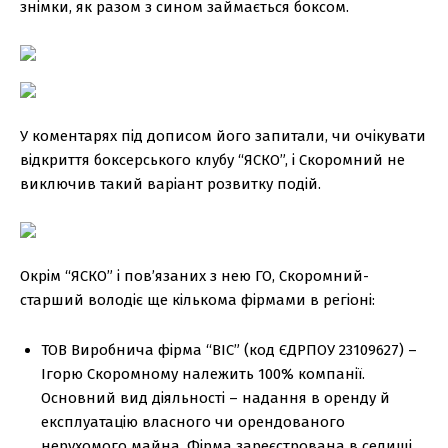
знімки, як разом з сином займається боксом.
У коментарях під дописом його запитали, чи очікувати
відкриття боксерського клубу “ЯСКО”, і Скоромний не
виключив такий варіант розвитку подій.
Окрім “ЯСКО” і повʼязаних з нею ГО, Скоромний-
старший володіє ще кількома фірмами в регіоні:
ТОВ Виробнича фірма “ВІС” (код ЄДРПОУ 23109627) –
Ігорю Скоромному належить 100% компанії.
Основний вид діяльності – надання в оренду й
експлуатацію власного чи орендованого
нерухомого майна. Фірма зареєстрована в селищі