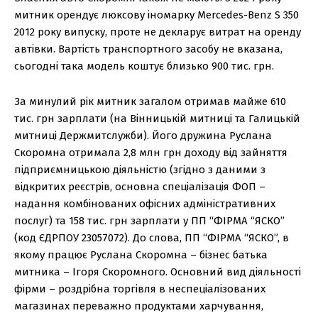
митник орендує люксову іномарку Mercedes-Benz S 350
2012 року випуску, проте не декларує витрат на оренду
автівки. Вартість транспортного засобу не вказана,
сьогодні така модель коштує близько 900 тис. грн.
За минулий рік митник загалом отримав майже 610
тис. грн зарплати (на Вінницькій митниці та Галицькій
митниці Держмитслужби). Його дружина Руслана
Скоромна отримала 2,8 млн грн доходу від зайняття
підприємницькою діяльністю (згідно з даними з
відкритих реєстрів, основна спеціалізація ФОП –
надання комбінованих офісних адміністративних
послуг) та 158 тис. грн зарплати у ПП “ФІРМА “ЯСКО”
(код ЄДРПОУ 23057072). До слова, ПП “ФІРМА “ЯСКО”, в
якому працює Руслана Скоромна – бізнес батька
митника – Ігоря Скоромного. Основний вид діяльності
фірми – роздрібна торгівля в неспеціалізованих
магазинах переважно продуктами харчування,