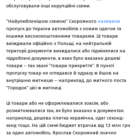
обслуговували інші корупційні схеми.
“Найулюбленішою схемою” Скоромного
називали
пропуск до України автомобілів з новим одягом та
іншими висококоштовними товарами. Ці товари
виїжджали офіційно з Польщі, на нейтральній
території документи викидалися або підмінялися на
підроблені документи, в яких було вказано дешеві
товари – так звані “товари прикриття”. В пункті
пропуску товар не оглядався й одразу ж йшов на
внутрішню митницю – наприклад, до митного поста
“Городок” цієї ж митниці.
Ці товари або не оформлювалися зовсім, або
розмитнювалися так, як було вказано в документах:
наприклад, дешева плитка керамічна, одяг секонд-
хенд тощо. На цій схемі бюджет втрачав від 1,5 млн грн
за один автомобіль. Ярослав Скоромний значно