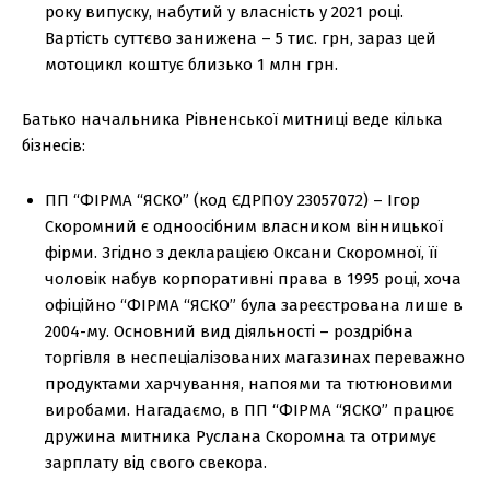
року випуску, набутий у власність у 2021 році.
Вартість суттєво занижена – 5 тис. грн, зараз цей
мотоцикл коштує близько 1 млн грн.
Батько начальника Рівненської митниці веде кілька
бізнесів:
ПП “ФІРМА “ЯСКО” (код ЄДРПОУ 23057072) – Ігор
Скоромний є одноосібним власником вінницької
фірми. Згідно з декларацією Оксани Скоромної, її
чоловік набув корпоративні права в 1995 році, хоча
офіційно “ФІРМА “ЯСКО” була зареєстрована лише в
2004-му. Основний вид діяльності – роздрібна
торгівля в неспеціалізованих магазинах переважно
продуктами харчування, напоями та тютюновими
виробами. Нагадаємо, в ПП “ФІРМА “ЯСКО” працює
дружина митника Руслана Скоромна та отримує
зарплату від свого свекора.