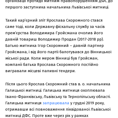
організації протидії митним правопорушенням ДФС до
першого заступника начальника Львівської митниці.
Такий кар’єрний зліт Ярослава Скоромного стався
саме тоді, коли Державну фіскальну службу за часів
прем’єрства Володимира Гройсмана очолив його
давній товариш Володимир Продан (2017-2018 рр).
Батько митника Ігор Скоромний – давній партнер
Гройсмана, і від його партії балотувався до Вінницької
міської ради. Коли мером Вінниці був Гройсман,
компанії батька Ярослава Скоромного постійно
вигравали місцеві паливні тендери.
Після цього Ярослав Скоромний став в. о. начальника
Галицької митниці. Галицька митниця охоплювала
Івано-Франківську, Львівську та Тернопільську області.
Галицька митниця
запрацювала
у грудні 2019 року,
отримавши всі повноваження ліквідованої Львівської
митниці ДФС. Проте вже через рік у рамках