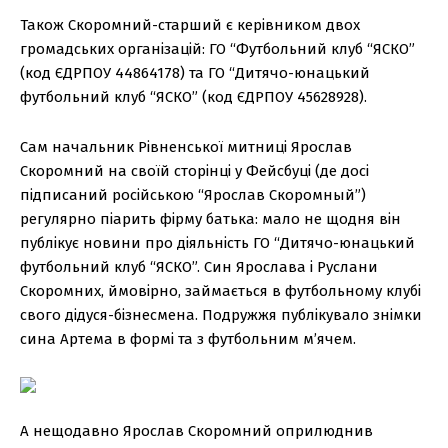
Також Скоромний-старший є керівником двох
громадських організацій: ГО “Футбольний клуб “ЯСКО”
(код ЄДРПОУ 44864178) та ГО “Дитячо-юнацький
футбольний клуб “ЯСКО” (код ЄДРПОУ 45628928).
Сам начальник Рівненської митниці Ярослав
Скоромний на своїй сторінці у Фейсбуці (де досі
підписаний російською “Ярослав Скоромный”)
регулярно піарить фірму батька: мало не щодня він
публікує новини про діяльність ГО “Дитячо-юнацький
футбольний клуб “ЯСКО”. Син Ярослава і Руслани
Скоромних, ймовірно, займається в футбольному клубі
свого дідуся-бізнесмена. Подружжя публікувало знімки
сина Артема в формі та з футбольним мʼячем.
А нещодавно Ярослав Скоромний оприлюднив