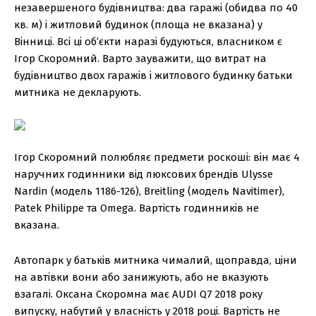
незавершеного будівництва: два гаражі (обидва по 40
кв. м) і житловий будинок (площа не вказана) у
Вінниці. Всі ці обʼєкти наразі будуються, власником є
Ігор Скоромний. Варто зауважити, що витрат на
будівництво двох гаражів і житлового будинку батьки
митника не декларують.
Ігор Скоромний полюбляє предмети роскоші: він має 4
наручних годинники від люксових брендів Ulysse
Nardin (модель 1186-126), Breitling (модель Navitimer),
Patek Philippe та Omega. Вартість годинників не
вказана.
Автопарк у батьків митника чималий, щоправда, ціни
на автівки вони або занижують, або не вказують
взагалі. Оксана Скоромна має AUDI Q7 2018 року
випуску, набутий у власність у 2018 році. Вартість не