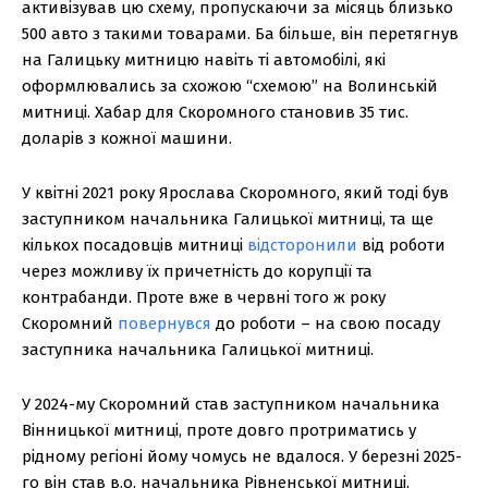
активізував цю схему, пропускаючи за місяць близько
500 авто з такими товарами. Ба більше, він перетягнув
на Галицьку митницю навіть ті автомобілі, які
оформлювались за схожою “схемою” на Волинській
митниці. Хабар для Скоромного становив 35 тис.
доларів з кожної машини.
У квітні 2021 року Ярослава Скоромного, який тоді був
заступником начальника Галицької митниці, та ще
кількох посадовців митниці
відсторонили
від роботи
через можливу їх причетність до корупції та
контрабанди. Проте вже в червні того ж року
Скоромний
повернувся
до роботи – на свою посаду
заступника начальника Галицької митниці.
У 2024-му Скоромний став заступником начальника
Вінницької митниці, проте довго протриматись у
рідному регіоні йому чомусь не вдалося. У березні 2025-
го він став в.о. начальника Рівненської митниці.