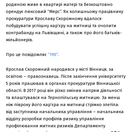
родиною живе в квартирі матері та безкоштовно
орендує люксовий “Мерс”. Як колишньому працівнику
прокуратури Ярославу Скоромному вдалося
побудувати успішну карʼєру на митниці та очолити
контрабанду на Львівщині, а також про його батьків-
мільйонерів.
Про це повідомляє
“190”
.
Ярослав Скоромний народився у місті Вінниця, за
освітою – правознавець. Після закінчення університету
5 років працював в органах прокуратури Вінницької
області. В 2017 році він різко змінив напрям діяльності
та влаштувався на Тернопільську митницю. За менш
ніж півроку його кар’єра на митниці стрімко злетіла:
від заступника начальника управління – начальника
відділу розробки профілів ризику управління
профілювання митних ризиків Департаменту