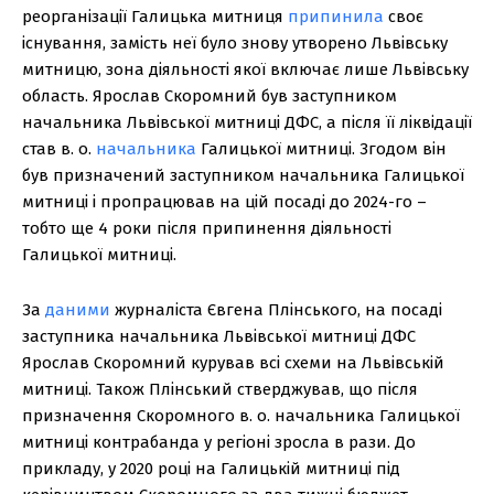
реорганізації Галицька митниця
припинила
своє
існування, замість неї було знову утворено Львівську
митницю, зона діяльності якої включає лише Львівську
область. Ярослав Скоромний був заступником
начальника Львівської митниці ДФС, а після її ліквідації
став в. о.
начальника
Галицької митниці. Згодом він
був призначений заступником начальника Галицької
митниці і пропрацював на цій посаді до 2024-го –
тобто ще 4 роки після припинення діяльності
Галицької митниці.
За
даними
журналіста Євгена Плінського, на посаді
заступника начальника Львівської митниці ДФС
Ярослав Скоромний курував всі схеми на Львівській
митниці. Також Плінський стверджував, що після
призначення Скоромного в. о. начальника Галицької
митниці контрабанда у регіоні зросла в рази. До
прикладу, у 2020 році на Галицькій митниці під