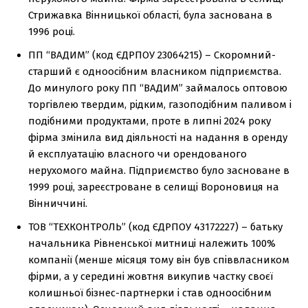
Стрижавка Вінницької області, була заснована в
1996 році.
ПП “ВАДИМ” (код ЄДРПОУ 23064215) – Скоромний-
старший є одноосібним власником підприємства.
До минулого року ПП “ВАДИМ” займалось оптовою
торгівлею твердим, рідким, газоподібним паливом і
подібними продуктами, проте в липні 2024 року
фірма змінила вид діяльності на надання в оренду
й експлуатацію власного чи орендованого
нерухомого майна. Підприємство було засноване в
1999 році, зареєстроване в селищі Вороновиця на
Вінниччині.
ТОВ “ТЕХКОНТРОЛЬ” (код ЄДРПОУ 43172227) – батьку
начальника Рівненської митниці належить 100%
компанії (менше місяця тому він був співвласником
фірми, а у середині жовтня викупив частку своєї
колишньої бізнес-партнерки і став одноосібним