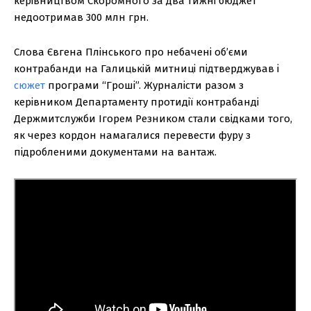
керівництвом Скоромного за два тижні бюджет
недоотримав 300 млн грн.
Слова Євгена Плінського про небачені об’єми
контрабанди на Галицькій митниці підтверджував і
сюжет
програми “Гроші”. Журналісти разом з
керівником Департаменту протидії контрабанді
Держмитслужби Ігорем Резником стали свідками того,
як через кордон намагалися перевести фуру з
підробленими документами на вантаж.