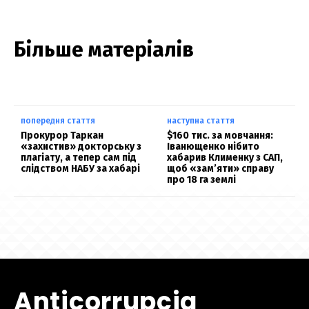
Більше матеріалів
попередня стаття
наступна стаття
Прокурор Таркан
$160 тис. за мовчання:
«захистив» докторську з
Іванющенко нібито
плагіату, а тепер сам під
хабарив Клименку з САП,
слідством НАБУ за хабарі
щоб «зам’яти» справу
про 18 га землі
Anticorrupcia