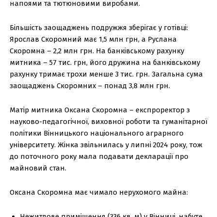
напоями та тютюновими виробами.
Більшість заощаджень подружжя зберігає у готівці:
Ярослав Скоромний має 1,5 млн грн, а Руслана
Скоромна – 2,2 млн грн. На банківському рахунку
митника – 57 тис. грн, його дружина на банківському
рахунку тримає трохи менше 3 тис. грн. Загальна сума
заощаджень Скоромних – понад 3,8 млн грн.
Матір митника Оксана Скоромна – експроректор з
науково-педагогічної, виховної роботи та гуманітарної
політики Вінницького національного аграрного
університету. Жінка звільнилась у липні 2024 року, тож
до поточного року мала подавати декларації про
майновий стан.
Оксана Скоромна має чимало нерухомого майна:
Нежитлове приміщення (336 кв. м) у Вінниці, набуте