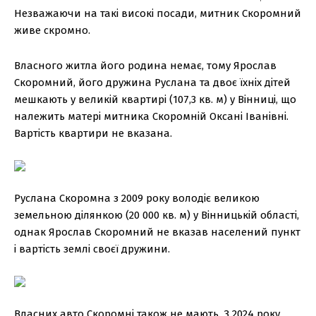
Незважаючи на такі високі посади, митник Скоромний
живе скромно.
Власного житла його родина немає, тому Ярослав
Скоромний, його дружина Руслана та двоє їхніх дітей
мешкають у великій квартирі (107,3 кв. м) у Вінниці, що
належить матері митника Скоромній Оксані Іванівні.
Вартість квартири не вказана.
Руслана Скоромна з 2009 року володіє великою
земельною ділянкою (20 000 кв. м) у Вінницькій області,
однак Ярослав Скоромний не вказав населений пункт
і вартість землі своєї дружини.
Власних авто Скоромні також не мають. З 2024 року