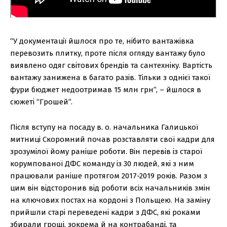
“У документації йшлося про те, нібито вантажівка
перевозить плитку, проте після огляду вантажу було
виявлено одяг світових брендів та сантехніку. Вартість
вантажу занижена в багато разів. Тільки з однієї такої
фури бюджет недоотримав 15 млн грн”, – йшлося в
сюжеті “Грошей”.
Після вступу на посаду в. о. начальника Галицької
митниці Скоромний почав розставляти свої кадри для
зрозумілої йому раніше роботи. Він перевів із старої
корумпованої ДФС команду із 30 людей, які з ним
працювали раніше протягом 2017-2019 років. Разом з
цим він відсторонив від роботи всіх начальників змін
на ключових постах на кордоні з Польщею. На заміну
прийшли старі переведені кадри з ДФС, які роками
збирали гроші, зокрема й на контрабанді, та