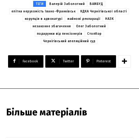
ТЕГИ
Валерій Заболотний
ВАМБУД
елітна нерухомість Івано-Франківськ
КДКА Чернігівської області
корупція в адвокатурі
майнові декларації
НАЗК
незаконне збагачення
Олег Заболотний
подарунки від пенсіонерів
СтопКор
Чернігівський апеляційний суд
Facebook
Twitter
Pinterest
Більше матеріалів