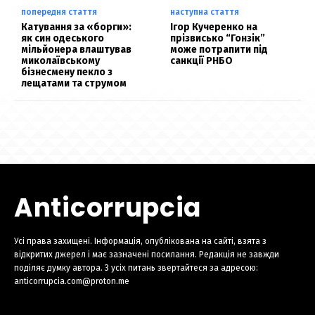
попередня стаття
наступна стаття
Катування за «борги»:
Ігор Кучеренко на
як син одеського
прізвисько “Гонзік”
мільйонера влаштував
може потрапити під
миколаївському
санкції РНБО
бізнесмену пекло з
лещатами та струмом
Anticorrupcia
Усі права захищені. Інформація, опублікована на сайті, взята з
відкритих джерел і має зазначені посилання. Редакція не завжди
поділяє думку автора. З усіх питань звертайтеся за адресою:
anticorrupcia.com@proton.me