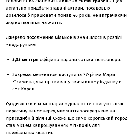
голови КДКА становить лише
28 тисяч гривень
. Щоб
легально придбати згадані активи, посадовцю
довелося б працювати понад 40 років, не витрачаючи
жодної копійки на життя.
Джерело походження мільйонів знайшлося в розділі
«подарунки»:
5,35 млн грн
офіційно надали батьки-пенсіонери.
Зокрема, меценатом виступила 77-річна Марія
Юхимівна, яка проживає у звичайному будинку в
смт Короп.
Сусіди жінки в коментарях журналістам описують її як
пересічну пенсіонерку, чиє життя зосереджене на
присадибній ділянці. Схоже, що саме коропський город
став місцем «вирощування» мільйонів для
преміальних квартир.