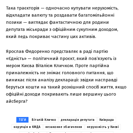
Така траєкторія — одночасно купувати нерухомість,
відкладати валюту та роздавати багатомільйонні
позики — виглядає фантастичною для родини
депутата міськради з офіційним сукупним доходом,
який ледь покриває частину цих активів.
Ярослав Федоренко представляє в раді партію
«Єдність» — політичний проєкт, який пов’язують із
мером Києва Віталієм Кличком. Проте партійна
приналежність не знімає головного питання, що
виникає після аналізу декларації: звідки насправді
беруться кошти на такий розкішний спосіб життя, якщо
офіційні доходи покривають лише вершину цього
айсберга?
ТЕГИ
Віталій Кличко
декларація депутата
Київрада
корупція в КМДА
незаконне збагачення
нерухомість у Києві