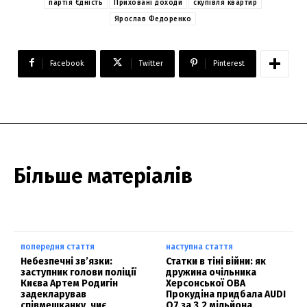
партія Єдність
Приховані доходи
скупівля квартир
Ярослав Федоренко
Facebook
Twitter
Pinterest
Більше матеріалів
попередня стаття
наступна стаття
Небезпечні зв’язки:
Статки в тіні війни: як
заступник голови поліції
дружина очільника
Києва Артем Родигін
Херсонської ОВА
задекларував
Прокудіна придбала AUDI
співмешканку, чиє
Q7 за 3,2 мільйона