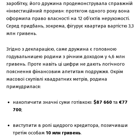
заробітку, його дружина продемонструвала справжній
«інвестиційний прорив»: протягом одного року вона
оформила право власності на 12 об’єктів нерухомості.
Серед придбань, зокрема, фігурує квартира вартістю 3,3
млн гривень.
Згідно з декларацією, саме дружина є головною
годувальницею родини з річним доходом у 4,6 млн
гривень. Проте навіть ці цифри не дають логічного
пояснення фінансовим апетитам подружжя. Окрім
масової скупівлі квадратних метрів, родина
примудрилася:
накопичити значні суми готівкою:
$87 660
та
€77
700
;
виступити в ролі щедрого кредитора, позичивши
третім особам
10 млн гривень
.