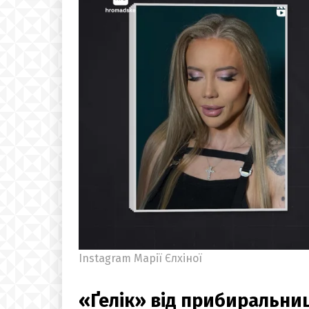
Instagram Марії Єлхіної
«Ґелік» від прибиральни