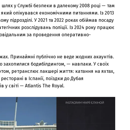
 шлях у Службі безпеки в далекому 2008 році — там
 який опікувався економічними питаннями. Із 2013
му підрозділі. У 2021 та 2022 роках обіймав посаду
егічних розслідувань поліції. Із 2024 року працює
овідальним за проведення оперативно-
жах. Принаймні публічно не веде жодних акаунтів.
о захопилися бодибілдингом, — навпаки. У своїх
ртом, ретранслює лакшері життя: катання на яхтах,
есторані в Іспанії, поїздки до Дубая
в у світі — Atlantis The Royal.