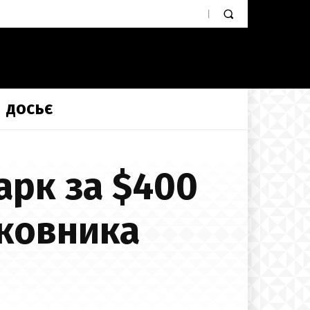
ДОСЬЄ
арк за $400
лковника
а