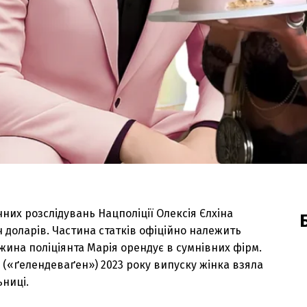
них розслідувань Нацполіції Олексія Єлхіна
 доларів. Частина статків офіційно належить
жина поліціянта Марія орендує в сумнівних фірм.
 (
«ґелендеваґен»
) 2023 року випуску жінка взяла
ьниці.