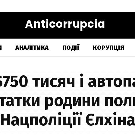
Anticorrupcia
И
АНАЛІТИКА
ПОДІЇ
КОРУПЦІЯ
$750 тисяч і автоп
статки родини по
Нацполіції Єлхін