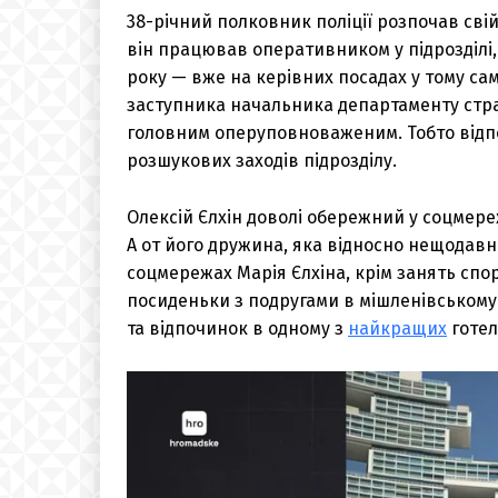
38-річний полковник поліції розпочав свій
він працював оперативником у підрозділі,
року — вже на керівних посадах у тому само
заступника начальника департаменту страт
головним оперуповноваженим. Тобто відп
розшукових заходів підрозділу.
Олексій Єлхін доволі обережний у соцмере
А от його дружина, яка відносно нещодавн
соцмережах Марія Єлхіна, крім занять спо
посиденьки з подругами в мішленівському р
та відпочинок в одному з
найкращих
готелі