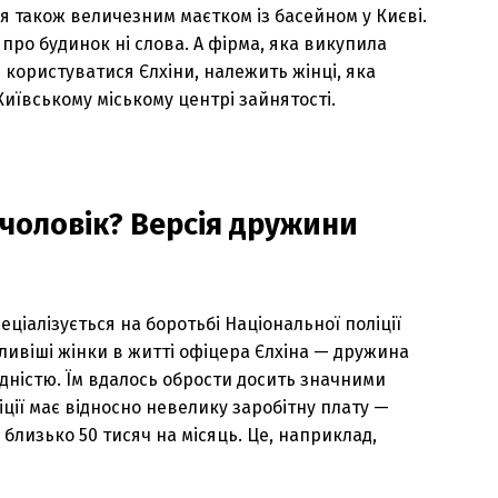
ся також величезним маєтком із басейном у Києві.
 про будинок ні слова. А фірма, яка викупила
 користуватися Єлхіни, належить жінці, яка
Київському міському центрі зайнятості.
 чоловік? Версія дружини
ціалізується на боротьбі Національної поліції
ливіші жінки в житті офіцера Єлхіна — дружина
бідністю. Їм вдалось обрости досить значними
ції має відносно невелику заробітну плату —
 близько 50 тисяч на місяць. Це, наприклад,