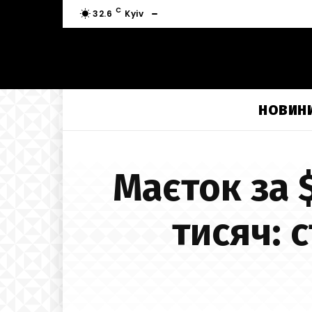
C
32.6
Kyiv
НОВИН
Маєток за 
тисяч: 