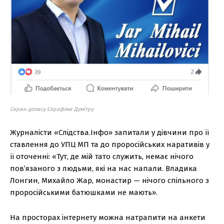
Скрин допису Серафіми Думітру
Журналісти «Слідства.Інфо» запитали у дівчини про її
ставлення до УПЦ МП та до проросійських наративів у
її оточенні: «Тут, де мій тато служить, немає нічого
пов’язаного з людьми, які на нас напали. Владика
Лонгин, Михайло Жар, монастир — нічого спільного з
проросійськими батюшками не мають».
На просторах інтернету можна натрапити на анкети