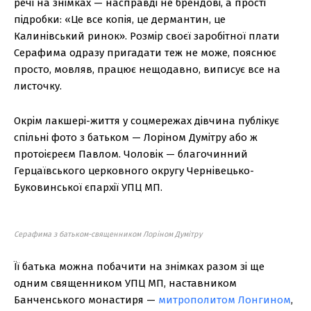
речі на знімках — насправді не брендові, а прості
підробки: «Це все копія, це дермантин, це
Калинівський ринок». Розмір своєї заробітної плати
Серафима одразу пригадати теж не може, пояснює
просто, мовляв, працює нещодавно, виписує все на
листочку.
Окрім лакшері-життя у соцмережах дівчина публікує
спільні фото з батьком — Лоріном Думітру або ж
протоієреєм Павлом. Чоловік — благочинний
Герцаївського церковного округу Чернівецько-
Буковинської єпархії УПЦ МП.
Серафима з батьком-священником Лоріном Думітру
Її батька можна побачити на знімках разом зі ще
одним священником УПЦ МП, наставником
Банченського монастиря —
митрополитом Лонгином
,