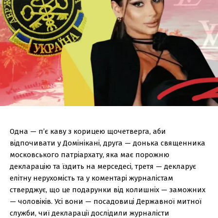
Одна — п’є каву з корицею щочетверга, аби
відпочивати у Домінікані, друга — донька священника
московського патріархату, яка має порожню
декларацію та їздить на мерседесі, третя — декларує
елітну нерухомість та у коментарі журналістам
стверджує, що це подарунки від колишніх — заможних
— чоловіків. Усі вони — посадовиці Державної митної
служби, чиї декларації дослідили журналісти