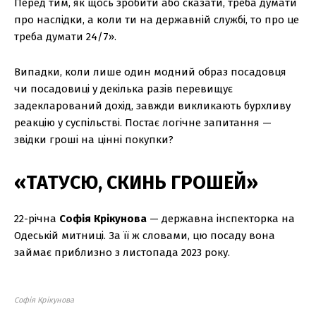
Перед тим, як щось зробити або сказати, треба думати
про наслідки, а коли ти на державній службі, то про це
треба думати 24/7».
Випадки, коли лише один модний образ посадовця
чи посадовиці у декілька разів перевищує
задекларований дохід, завжди викликають бурхливу
реакцію у суспільстві. Постає логічне запитання —
звідки гроші на цінні покупки?
«ТАТУСЮ, СКИНЬ ГРОШЕЙ»
22-річна
Софія Крікунова
— державна інспекторка на
Одеській митниці. За її ж словами, цю посаду вона
займає приблизно з листопада 2023 року.
Софія Крікунова