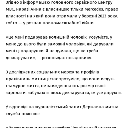
Згідно з інформацією головного сервісного центру
МВС, наразі Анна є власницею тільки Mercedes, право
власності на який вона отримала у березні 2023 року,
тобто — у розпал повномасштабної війни.
«Це мені подарував колишній чоловік. Розумієте, у
мене до цього були заможні чоловіки, які дарували
мені ці подарунки. Я не думала, що це треба
декларувати», — розповідає посадовиця.
З досліджених соціальних мереж та профілів
працівниць митниці стає зрозуміло, що вони ведуть
гламурне життя, не завжди знають розмір своєї
зарплати, забувають щось декларувати, їм усе дарують.
У відповіді на журналістський запит Державна митна
служба пояснює:
«Державною митною службою України здійснюється