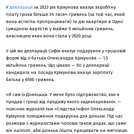
У
декларації
за 2023 рік Крікунова вказує заробітну
плату трохи більше 34 тисяч гривень (за той час, який
вона встигла пропрацювати) та дві квартири в Одесі
сумарною вартістю у майже 9 мільйонів гривень,
власницею яких вона стала у 2020 році.
У цій же декларації Софія вказує подарунок у грошовій
формі від її батька Олександра Крікунова — 1,5
мільйона гривень. Що цікаво — бо у декларації
кандидата на посаду Крікунова вказує зарплату
батька у 6500 гривень.
«Я сам із Донецька. У мене було підприємство, яке я
продав і гроші від продажу якого задекларовані», —
пояснює журналістам «Слідства.Інфо» Олександр
Крікунов походження подарунка для доньки. Під час
розмови з журналістами чоловік також додає, що саме
він наполіг, аби донька пішла працювати на митницю