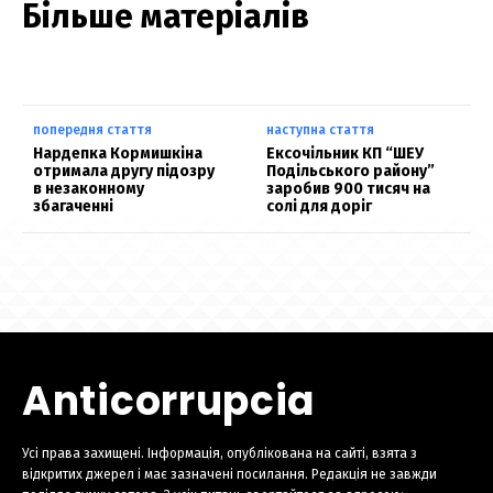
Більше матеріалів
попередня стаття
наступна стаття
Нардепка Кормишкіна
Ексочільник КП “ШЕУ
отримала другу підозру
Подільського району”
в незаконному
заробив 900 тисяч на
збагаченні
солі для доріг
Anticorrupcia
Усі права захищені. Інформація, опублікована на сайті, взята з
відкритих джерел і має зазначені посилання. Редакція не завжди