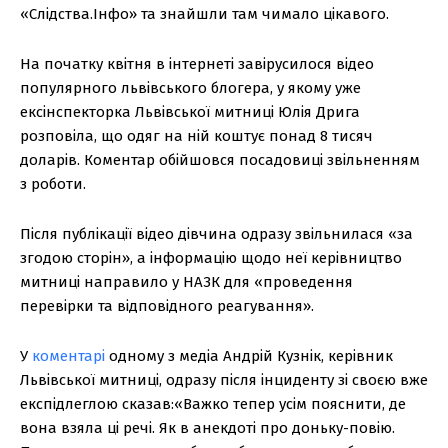
«Слідства.Інфо» та знайшли там чимало цікавого.
На початку квітня в інтернеті завірусилося відео
популярного львівського блогера, у якому уже
ексінспекторка Львівської митниці Юлія Дрига
розповіла, що одяг на ній коштує понад 8 тисяч
доларів. Коментар обійшовся посадовиці звільненням
з роботи.
Після публікації відео дівчина одразу звільнилася «за
згодою сторін», а інформацію щодо неї керівництво
митниці направило у НАЗК для «проведення
перевірки та відповідного реагування».
У
коментарі
одному з медіа Андрій Кузнік, керівник
Львівської митниці, одразу після інциденту зі своєю вже
експідлеглою сказав:«Важко тепер усім пояснити, де
вона взяла ці речі. Як в анекдоті про доньку-повію.