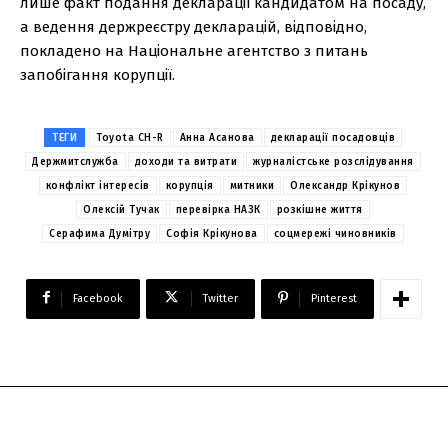
лише факт подання декларації кандидатом на посаду,
а ведення держреєстру декларацій, відповідно,
покладено на Національне агентство з питань
запобігання корупції.
ТЕГИ
Toyota CH-R
Анна Асанова
декларації посадовців
Держмитслужба
доходи та витрати
журналістське розслідування
конфлікт інтересів
корупція
митники
Олександр Крікунов
Олексій Тучак
перевірка НАЗК
розкішне життя
Серафима Думітру
Софія Крікунова
соцмережі чиновників
Facebook
Twitter
Pinterest