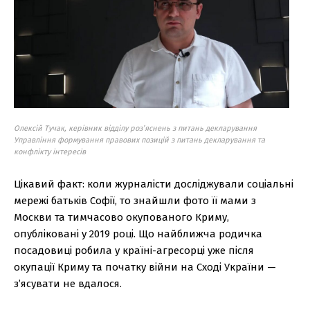
Олексій Тучак, керівник відділу роз’яснень з питань декларування
Управління формування правових позицій з питань декларування та
конфлікту інтересів
Цікавий факт: коли журналісти досліджували соціальні
мережі батьків Софії, то знайшли фото її мами з
Москви та тимчасово окупованого Криму,
опубліковані у 2019 році. Що найближча родичка
посадовиці робила у країні-агресорці уже після
окупації Криму та початку війни на Сході України —
з’ясувати не вдалося.