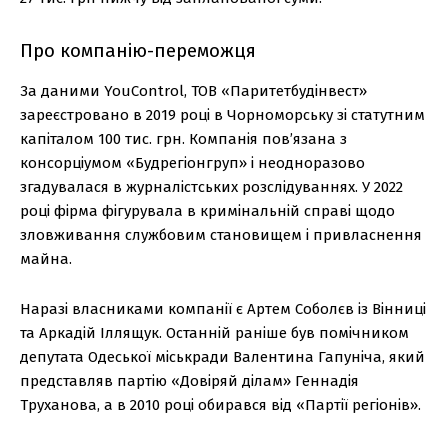
Про компанію-переможця
За даними YouControl, ТОВ «Паритетбудінвест»
зареєстровано в 2019 році в Чорноморську зі статутним
капіталом 100 тис. грн. Компанія пов’язана з
консорціумом «Будрегіонгруп» і неодноразово
згадувалася в журналістських розслідуваннях. У 2022
році фірма фігурувала в кримінальній справі щодо
зловживання службовим становищем і привласнення
майна.
Наразі власниками компанії є Артем Соболєв із Вінниці
та Аркадій Іллящук. Останній раніше був помічником
депутата Одеської міськради Валентина Гапуніча, який
представляв партію «Довіряй ділам» Геннадія
Труханова, а в 2010 році обирався від «Партії регіонів».