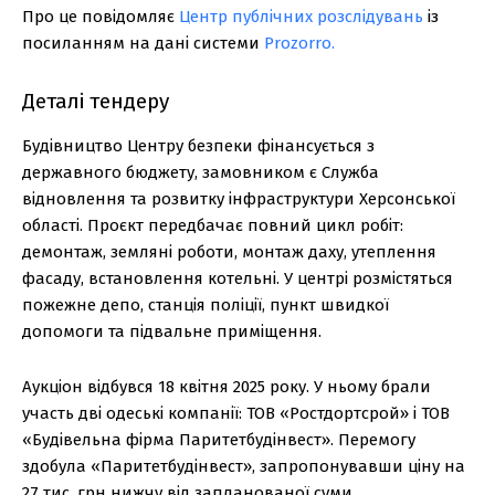
Про це повідомляє
Центр публічних розслідувань
із
посиланням на дані системи
Prozorro.
Деталі тендеру
Будівництво Центру безпеки фінансується з
державного бюджету, замовником є Служба
відновлення та розвитку інфраструктури Херсонської
області. Проєкт передбачає повний цикл робіт:
демонтаж, земляні роботи, монтаж даху, утеплення
фасаду, встановлення котельні. У центрі розмістяться
пожежне депо, станція поліції, пункт швидкої
допомоги та підвальне приміщення.
Аукціон відбувся 18 квітня 2025 року. У ньому брали
участь дві одеські компанії: ТОВ «Ростдортсрой» і ТОВ
«Будівельна фірма Паритетбудінвест». Перемогу
здобула «Паритетбудінвест», запропонувавши ціну на
27 тис. грн нижчу від запланованої суми.