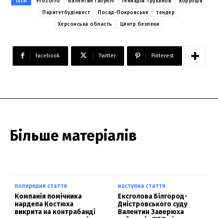
ТЕГИ
Prozorro
Валентин Гапуніч
Геннадій Труханов
корупція
Паритетбудінвест
Посад-Покровське
тендер
Херсонська область
Центр безпеки
Facebook
Twitter
Pinterest
Більше матеріалів
попередня стаття
наступна стаття
Компанія помічника
Ексголова Білгород-
нардепа Костюха
Дністровського суду
викрита на контрабанді
Валентин Заверюха