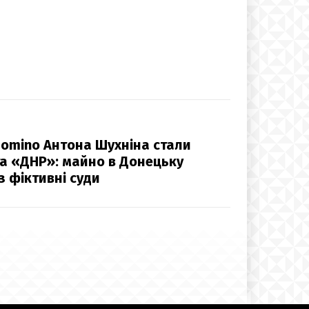
omino Антона Шухніна стали
а «ДНР»: майно в Донецьку
з фіктивні суди