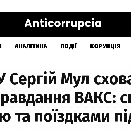
Anticorrupcia
И
АНАЛІТИКА
ПОДІЇ
КОРУПЦІЯ
 Сергій Мул схов
правдання ВАКС: с
ю та поїздками п