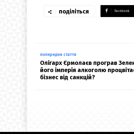
поділіться
Facebook
попередня стаття
Олігарх Єрмолаєв програв Зелен
його імперія алкоголю процвітає
бізнес від санкцій?