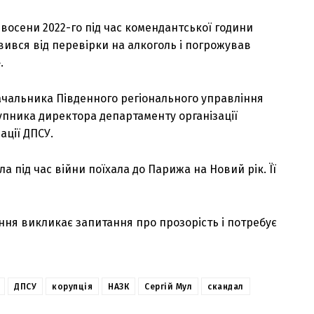
 восени 2022-го під час комендантської години
вився від перевірки на алкоголь і погрожував
.
начальника Південного регіонального управління
упника директора департаменту організації
ації ДПСУ.
а під час війни поїхала до Парижа на Новий рік. Її
ня викликає запитання про прозорість і потребує
ДПСУ
корупція
НАЗК
Сергій Мул
скандал