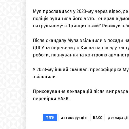
Мул прославився у 2023-му через відео, де
поліція зупинила його авто. Генерал відмо
патрульному: «Принциповий? Ризикуйте!»
Після скандалу Мула звільнили з посади 
ДПСУ та перевели до Києва на посаду заст
роботи, планування та контролю адміністр
У 2023-му інший скандал: пресофіцерка Мул
звільнили.
Приховування декларацій після виправдан
перевірки НАЗК.
ТЕГИ
антикорупція
ВАКС
декларації