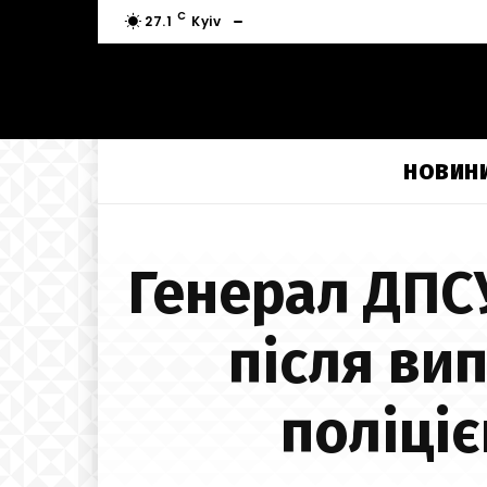
C
27.1
Kyiv
НОВИН
Генерал ДПСУ
після ви
поліціє