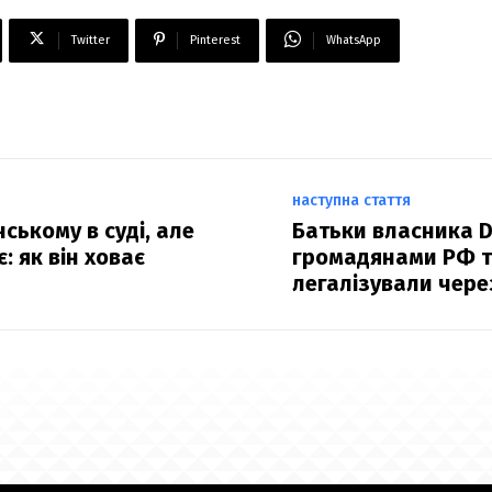
Twitter
Pinterest
WhatsApp
наступна стаття
ському в суді, але
Батьки власника D
: як він ховає
громадянами РФ т
легалізували чере