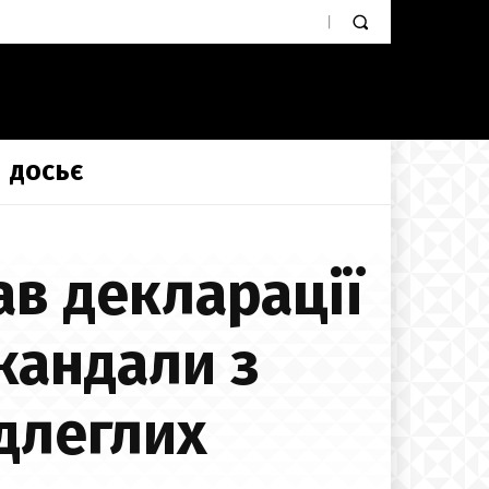
ДОСЬЄ
ав декларації
кандали з
ідлеглих