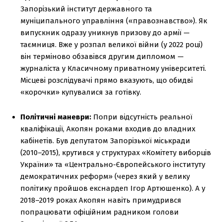
Запорізький інститут державного та
муніципального управління («правознавство»). Як
випускник одразу уникнув призову до армії —
таємниця. Вже у розпал великої війни (у 2022 році)
він терміново обзавівся другим дипломом —
журналіста у Класичному приватному університеті.
Місцеві розслідувачі прямо вказують, що обидві
«корочки» купувалися за готівку.
Політичні маневри:
Попри відсутність реальної
кваліфікації, Акопян роками входив до владних
кабінетів. Був депутатом Запорізької міськради
(2010–2015), крутився у структурах «Комітету виборців
України» та «Центрально-Європейського інституту
демократичних реформ» (через який у велику
політику пройшов екснардеп Ігор Артюшенко). А у
2018–2019 роках Акопян навіть примудрився
попрацювати офіційним радником голови