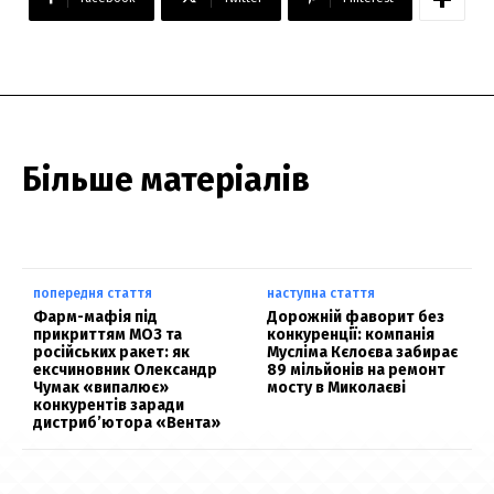
Більше матеріалів
попередня стаття
наступна стаття
Фарм-мафія під
Дорожній фаворит без
прикриттям МОЗ та
конкуренції: компанія
російських ракет: як
Мусліма Кєлоєва забирає
ексчиновник Олександр
89 мільйонів на ремонт
Чумак «випалює»
мосту в Миколаєві
конкурентів заради
дистриб’ютора «Вента»