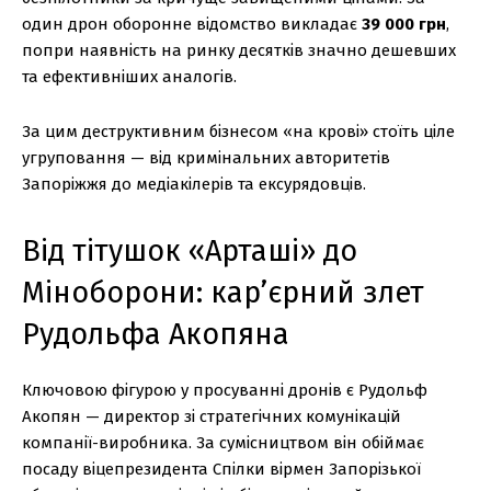
один дрон оборонне відомство викладає
39 000 грн
,
попри наявність на ринку десятків значно дешевших
та ефективніших аналогів.
За цим деструктивним бізнесом «на крові» стоїть ціле
угруповання — від кримінальних авторитетів
Запоріжжя до медіакілерів та ексурядовців.
Від тітушок «Арташі» до
Міноборони: кар’єрний злет
Рудольфа Акопяна
Ключовою фігурою у просуванні дронів є Рудольф
Акопян — директор зі стратегічних комунікацій
компанії-виробника. За сумісництвом він обіймає
посаду віцепрезидента Спілки вірмен Запорізької