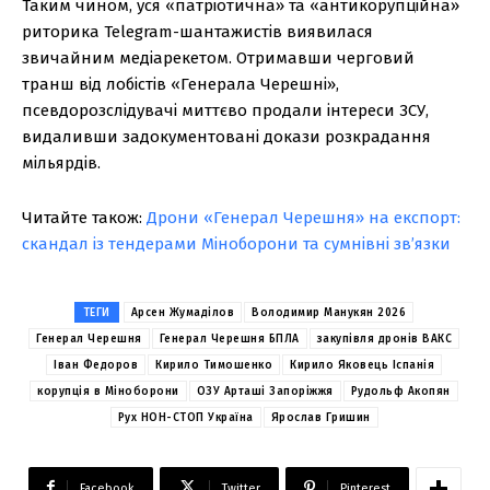
Таким чином, уся «патріотична» та «антикорупційна»
риторика Telegram-шантажистів виявилася
звичайним медіарекетом. Отримавши черговий
транш від лобістів «Генерала Черешні»,
псевдорозслідувачі миттєво продали інтереси ЗСУ,
видаливши задокументовані докази розкрадання
мільярдів.
Читайте також:
Дрони «Генерал Черешня» на експорт:
скандал із тендерами Міноборони та сумнівні зв’язки
ТЕГИ
Арсен Жумаділов
Володимир Манукян 2026
Генерал Черешня
Генерал Черешня БПЛА
закупівля дронів ВАКС
Іван Федоров
Кирило Тимошенко
Кирило Яковець Іспанія
корупція в Міноборони
ОЗУ Арташі Запоріжжя
Рудольф Акопян
Рух НОН-СТОП Україна
Ярослав Гришин
Facebook
Twitter
Pinterest