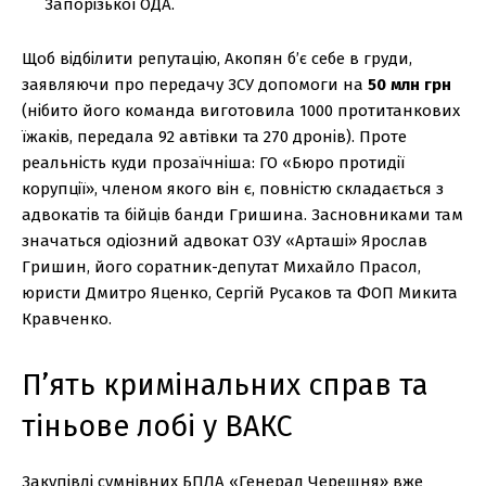
Запорізької ОДА.
Щоб відбілити репутацію, Акопян б’є себе в груди,
заявляючи про передачу ЗСУ допомоги на
50 млн грн
(нібито його команда виготовила 1000 протитанкових
їжаків, передала 92 автівки та 270 дронів). Проте
реальність куди прозаїчніша: ГО «Бюро протидії
корупції», членом якого він є, повністю складається з
адвокатів та бійців банди Гришина. Засновниками там
значаться одіозний адвокат ОЗУ «Арташі» Ярослав
Гришин, його соратник-депутат Михайло Прасол,
юристи Дмитро Яценко, Сергій Русаков та ФОП Микита
Кравченко.
П’ять кримінальних справ та
тіньове лобі у ВАКС
Закупівлі сумнівних БПЛА «Генерал Черешня» вже