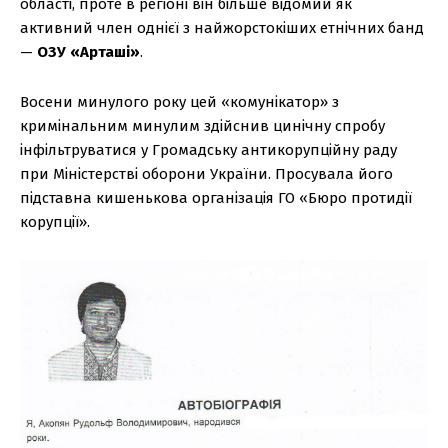
області, проте в регіоні він більше відомий як
активний член однієї з найжорстокіших етнічних банд
—
ОЗУ «Арташі»
.
Восени минулого року цей «комунікатор» з
кримінальним минулим здійснив цинічну спробу
інфільтруватися у Громадську антикорупційну раду
при Міністерстві оборони України. Просувала його
підставна кишенькова організація ГО «Бюро протидії
корупції».