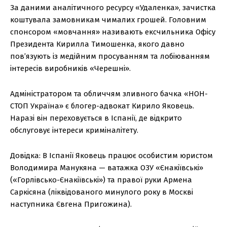
За даними аналітичного ресурсу «Удаленка», зачистка
коштувала замовникам чималих грошей. Головним
спонсором «мовчання» називають ексчильника Офісу
Президента Кирилла Тимошенка, якого давно
пов’язують із медійним просуванням та лобіюванням
інтересів виробників «Черешні».
Адміністратором та обличчям зливного бачка «НОН-
СТОП Україна» є блогер-адвокат Кирило Яковець.
Наразі він переховується в Іспанії, де відкрито
обслуговує інтереси криміналітету.
Довідка: В Іспанії Яковець працює особистим юристом
Володимира Манукяна — ватажка ОЗУ «Єнакіївські»
(«Горлівсько-Єнакіївські») та правої руки Армена
Саркісяна (ліквідованого минулого року в Москві
наступника Євгена Пригожина).