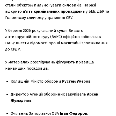
стали об’єктом пильної уваги силовиків. Наразі
відкрито
п’ять кримінальних проваджень
у БЕБ, ДБР та
Головному слідчому управлінні СБУ.
У березні 2026 року слідчий суддя Вищого
антикорупційного суду (ВАКС) офіційно зобов’язав
НАБУ внести відомості про ці масштабні зловживання
до ЄРДР.
У матеріалах розслідувань фігурують прізвища
найвищих посадовців:
Колишній міністр оборони
Рустем Умєров
;
Директор Агенції оборонних закупівель
Арсен
Жумаділов
;
Очільник Запорізької ОВА
Іван Федоров
.