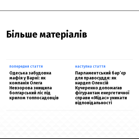
Більше матеріалів
попередня стаття
наступна стаття
Одеська забудовна
Парламентський бар’єр
мафія у Варні: як
для правосуддя: як
компанія Олега
нардеп Олексій
Невзорова знищила
Кучеренко допомагав
болгарський ліс під
фігурантам енергетичної
крилом топпосадовців
справи «Мідас» уникати
відповідальності