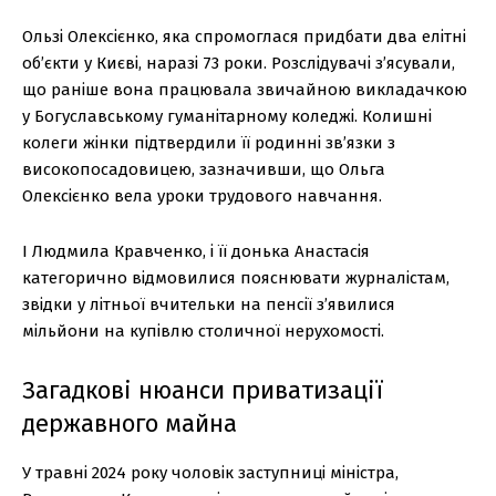
Ользі Олексієнко, яка спромоглася придбати два елітні
об’єкти у Києві, наразі 73 роки. Розслідувачі з’ясували,
що раніше вона працювала звичайною викладачкою
у Богуславському гуманітарному коледжі. Колишні
колеги жінки підтвердили її родинні зв’язки з
високопосадовицею, зазначивши, що Ольга
Олексієнко вела уроки трудового навчання.
І Людмила Кравченко, і її донька Анастасія
категорично відмовилися пояснювати журналістам,
звідки у літньої вчительки на пенсії з’явилися
мільйони на купівлю столичної нерухомості.
Загадкові нюанси приватизації
державного майна
У травні 2024 року чоловік заступниці міністра,