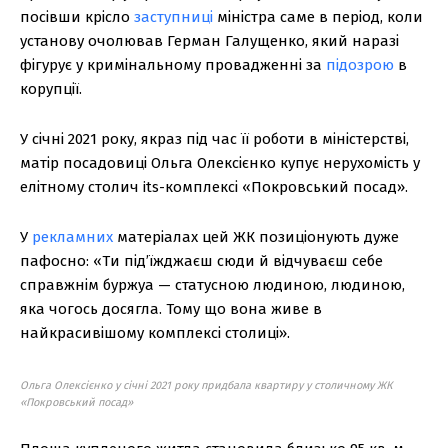
посівши крісло
заступниці
міністра саме в період, коли
установу очолював Герман Галущенко, який наразі
фігурує у кримінальному провадженні за
підозрою
в
корупції.
У січні 2021 року, якраз під час її роботи в міністерстві,
матір посадовиці Ольга Олексієнко купує нерухомість у
елітному столич its-комплексі «Покровський посад».
У
рекламних
матеріалах цей ЖК позиціонують дуже
пафосно: «Ти під’їжджаєш сюди й відчуваєш себе
справжнім буржуа — статусною людиною, людиною,
яка чогось досягла. Тому що вона живе в
найкрасивішому комплексі столиці».
Ольга Олексієнко у січні 2021 року придбала квартиру у столичному ЖК
«Покровський посад»