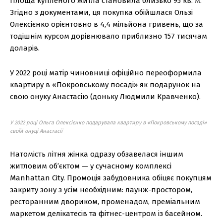
Площа купленого житла становила близько 95 кв. м.
Згідно з документами, ця покупка обійшлася Ользі
Олексієнко орієнтовно в 4,4 мільйона гривень, що за
тодішнім курсом дорівнювало приблизно 157 тисячам
доларів.
У 2022 році матір чиновниці офіційно переоформила
квартиру в «Покровському посаді» як подарунок на
свою онуку Анастасію (доньку Людмили Кравченко).
У 2022 році Ольга Олексієнко подарувала квартиру в «Покровському посаді»
своїй онуці Анастасії
Натомість літня жінка одразу обзавелася іншим
житловим об’єктом — у сучасному комплексі
Manhattan City. Промоція забудовника обіцяє покупцям
закриту зону з усім необхідним: лаунж-простором,
ресторанним двориком, променадом, преміальним
маркетом делікатесів та фітнес-центром із басейном.