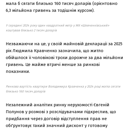
мала б сягати близько 160 тисяч доларів (орієнтовно
6,3 мільйона гривень за тодішнім курсом).
У середині 2024 року один квадратний метр у ЖК «Шевченківський»
коштував близько 2 тисяч доларів
Незважаючи на це, у своїй майновій декларації за 2025
рік Людмила Кравченко зазначила, що житло
обійшлося її чоловікові трохи дорожче за два мільйони
гривень. Це майже втричі менше за ринкові
показники.
Ринкова вартість квартири Володимира Кравченка у 2024 році могла сягати
близько 160 тисяч доларів
Незалежний аналітик ринку нерухомості Євгеній
Полунов у розмові з розслідувачами підкреслив, що
придбання через договір відступлення прав не
обґрунтовує такий значний дисконт у готовому