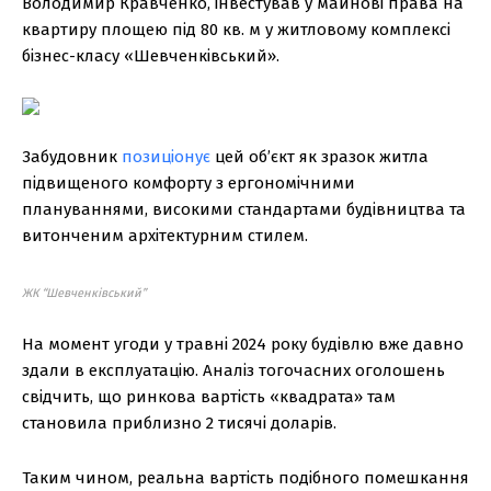
Володимир Кравченко, інвестував у майнові права на
квартиру площею під 80 кв. м у житловому комплексі
бізнес-класу «Шевченківський».
Забудовник
позиціонує
цей об’єкт як зразок житла
підвищеного комфорту з ергономічними
плануваннями, високими стандартами будівництва та
витонченим архітектурним стилем.
ЖК “Шевченківський”
На момент угоди у травні 2024 року будівлю вже давно
здали в експлуатацію. Аналіз тогочасних оголошень
свідчить, що ринкова вартість «квадрата» там
становила приблизно 2 тисячі доларів.
Таким чином, реальна вартість подібного помешкання