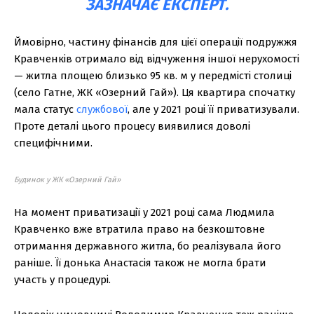
ЗАЗНАЧАЄ ЕКСПЕРТ.
Ймовірно, частину фінансів для цієї операції подружжя
Кравченків отримало від відчуження іншої нерухомості
— житла площею близько 95 кв. м у передмісті столиці
(село Гатне, ЖК «Озерний Гай»). Ця квартира спочатку
мала статус
службової
, але у 2021 році її приватизували.
Проте деталі цього процесу виявилися доволі
специфічними.
Будинок у ЖК «Озерний Гай»
На момент приватизації у 2021 році сама Людмила
Кравченко вже втратила право на безкоштовне
отримання державного житла, бо реалізувала його
раніше. Її донька Анастасія також не могла брати
участь у процедурі.