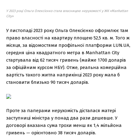
У 2023 році Ольга Олексієнко стала власницею нерухомості у ЖК «Manhattan
City»
У листопаді 2023 року Ольга Олексієнко оформлює там
право власності на квартиру площею 52,5 кв. м. Того ж
місяця, за відомостями профільної платформи LUN.UA,
середня ціна квадратного метра в Manhattan City
стартувала від 62 тисяч гривень (майже 1700 доларів
за офіційним курсом НБУ). Отже, реальна комерційна
вартість такого житла наприкінці 2023 року мала б
становити близько 90 тисяч доларів.
Проте за паперами нерухомість дісталася матері
заступниці міністра у понад два рази дешевше. У
договорі вказана сума трохи менш як 1,4 мільйона
гривень — орієнтовно 38 тисяч доларів.