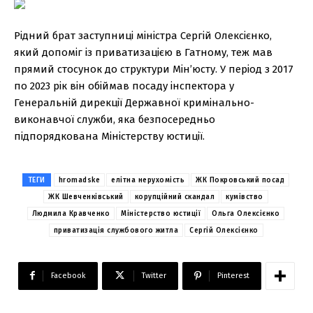
Рідний брат заступниці міністра Сергій Олексієнко,
який допоміг із приватизацією в Гатному, теж мав
прямий стосунок до структури Мін’юсту. У період з 2017
по 2023 рік він обіймав посаду інспектора у
Генеральній дирекції Державної кримінально-
виконавчої служби, яка безпосередньо
підпорядкована Міністерству юстиції.
ТЕГИ
hromadske
елітна нерухомість
ЖК Покровський посад
ЖК Шевченківський
корупційний скандал
кумівство
Людмила Кравченко
Міністерство юстиції
Ольга Олексієнко
приватизація службового житла
Сергій Олексієнко
Facebook
Twitter
Pinterest