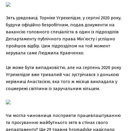
Зять урядовиці, Торніке Угрехелідзе, у серпні 2020 року,
будучи офіційно безробітним, подав документи на
вакансію головного спеціаліста в один із підрозділів
Департаменту публічного права Мін’юсту і успішно
пройшов відбір. Цим підрозділом на той момент
керувала саме Людмила Кравченко.
Це може бути випадковістю, але на серпень 2020 року
Угрехелідзе вже тривалий час зустрічався з донькою
керівниці Анастасією, яка того ж місяця викладала у
соцмережі світлини із заручальним кільцем.
Чи могла чиновниця посприяти працевлаштуванню
та просуванню майбутнього зятя в стінах свого
департаменту? Ще 29 травня hromadske надіслало