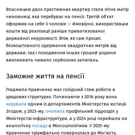
Власницею двох престижних квартир стала літня матір
чиновниці, яка перебуває на пенсії. Третій об’єкт
оформив на себе її чоловік — ймовірно, використавши
кошти від реалізації раніше приватизованої
державної нерухомості. Втім, як сам процес
безкоштовного одержання квадратних метрів від
держави, так і походження інших грошей родини
викликають чимало серйозних запитань.
Заможне життя на пенсії
Людмила Кравченко має солідний стаж роботи в
урядових структурах. Починаючи з 2016 року вона
керувала
одним із департаментів Міністерства юстиції.
Згодом, у 2023-му,
очолила
профільний підрозділ у
Міністерстві інфраструктури, а у 2024 році перейшла на
аналогічну
посаду
в Мінсоцполітики. У 2025-му
Кравченко тріумфально повернулася до Мін’юсту,