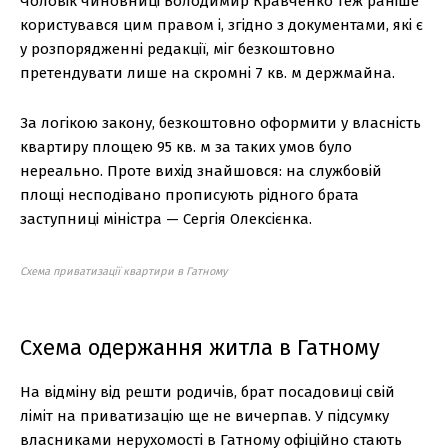
Чоловік чиновниці Володимир Кравченко теж раніше
користувався цим правом і, згідно з документами, які є
у розпорядженні редакції, міг безкоштовно
претендувати лише на скромні 7 кв. м держмайна.
За логікою закону, безкоштовно оформити у власність
квартиру площею 95 кв. м за таких умов було
нереально. Проте вихід знайшовся: на службовій
площі несподівано прописують рідного брата
заступниці міністра — Сергія Олексієнка.
Схема приватизації квартири в Гатному
Схема одержання житла в Гатному
На відміну від решти родичів, брат посадовиці свій
ліміт на приватизацію ще не вичерпав. У підсумку
власниками нерухомості в Гатному офіційно стають