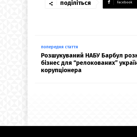
поділіться
Facebook
попередня стаття
Розшукуваний НАБУ Барбул розк
бізнес для “релокованих” україн
корупціонера