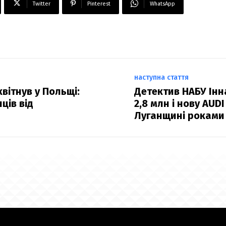
Twitter
Pinterest
WhatsApp
наступна стаття
вітнув у Польщі:
Детектив НАБУ Інн
ців від
2,8 млн і нову AUD
Луганщині роками 