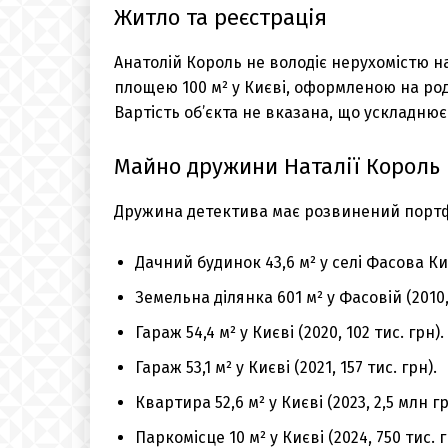
Житло та реєстрація
Анатолій Король не володіє нерухомістю н
площею 100 м² у Києві, оформленою на род
Вартість об’єкта не вказана, що ускладнює
Майно дружини Наталії Король
Дружина детектива має розвинений портф
Дачний будинок 43,6 м² у селі Фасова Киї
Земельна ділянка 601 м² у Фасовій (2010
Гараж 54,4 м² у Києві (2020, 102 тис. грн).
Гараж 53,1 м² у Києві (2021, 157 тис. грн).
Квартира 52,6 м² у Києві (2023, 2,5 млн гр
Паркомісце 10 м² у Києві (2024, 750 тис. г