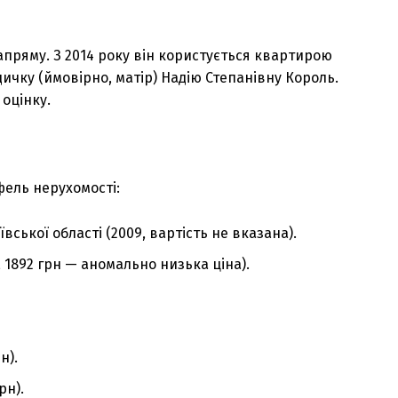
апряму. З 2014 року він користується квартирою
ичку (ймовірно, матір) Надію Степанівну Король.
 оцінку.
ель нерухомості:
вської області (2009, вартість не вказана).
, 1892 грн — аномально низька ціна).
н).
рн).