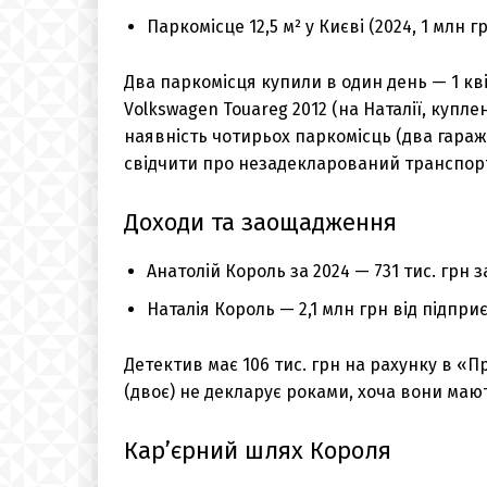
Паркомісце 12,5 м² у Києві (2024, 1 млн гр
Два паркомісця купили в один день — 1 кв
Volkswagen Touareg 2012 (на Наталії, куплен
наявність чотирьох паркомісць (два гараж
свідчити про незадекларований транспор
Доходи та заощадження
Анатолій Король за 2024 — 731 тис. грн 
Наталія Король — 2,1 млн грн від підпри
Детектив має 106 тис. грн на рахунку в «П
(двоє) не декларує роками, хоча вони маю
Кар’єрний шлях Короля