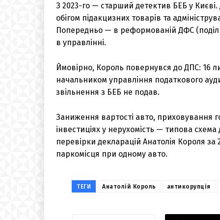
З 2023-го — старший детектив БЕБ у Києві
обігом підакцизних товарів та адмініструв
Попередньо — в реформованій ДФС (поділи
в управлінні.
Ймовірно, Король повернувся до ДПС: 16 ли
начальником управління податкового ауди
звільнення з БЕБ не подав.
Заниження вартості авто, приховування г
інвестиціях у нерухомість — типова схема 
перевірки декларацій Анатолія Короля за 
паркомісця при одному авто.
ТЕГИ
Анатолій Король
антикорупція