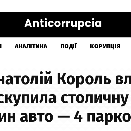
Anticorrupcia
И
АНАЛІТИКА
ПОДІЇ
КОРУПЦІЯ
натолій Король в
скупила столичну
ин авто — 4 парк