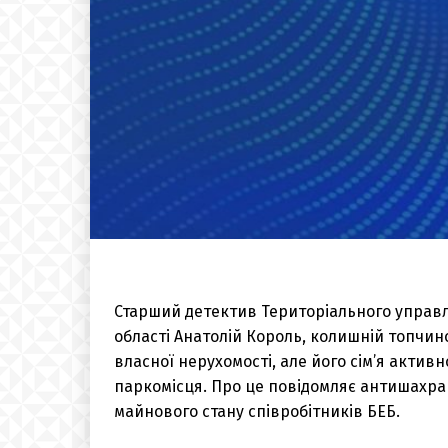
Старший детектив Територіального управл
області Анатолій Король, колишній топчин
власної нерухомості, але його сім’я активн
паркомісця. Про це повідомляє антишахрай
майнового стану співробітників БЕБ.