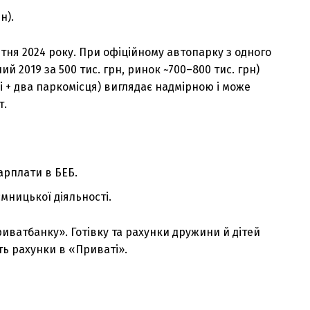
н).
ітня 2024 року. При офіційному автопарку з одного
ий 2019 за 500 тис. грн, ринок ~700–800 тис. грн)
і + два паркомісця) виглядає надмірною і може
т.
зарплати в БЕБ.
ємницької діяльності.
риватбанку». Готівку та рахунки дружини й дітей
ть рахунки в «Приваті».