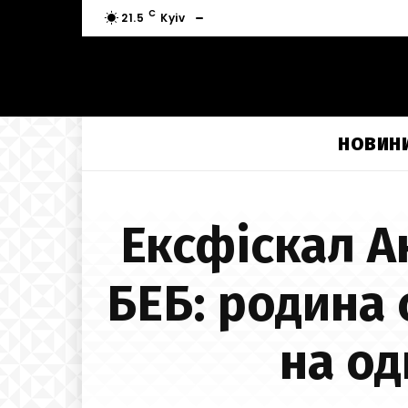
C
21.5
Kyiv
НОВИН
Ексфіскал А
БЕБ: родина 
на од