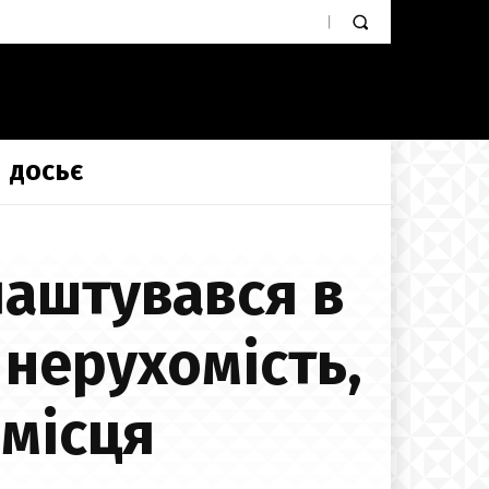
ДОСЬЄ
лаштувався в
 нерухомість,
омісця