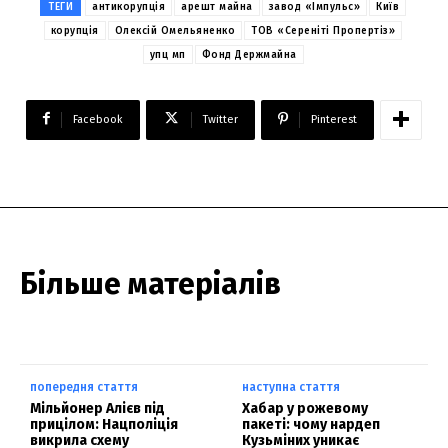
ТЕГИ
антикорупція
арешт майна
завод «Імпульс»
Київ
корупція
Олексій Омельяненко
ТОВ «Сереніті Пропертіз»
упц мп
Фонд Держмайна
Facebook
Twitter
Pinterest
Більше матеріалів
попередня стаття
наступна стаття
Мільйонер Алієв під
Хабар у рожевому
прицілом: Нацполіція
пакеті: чому нардеп
викрила схему
Кузьміних уникає