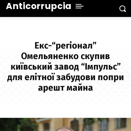
Anticorrupcia
Екс-“регіонал”
Омельяненко скупив
київський завод “Імпульс”
для елітної забудови попри
арешт майна