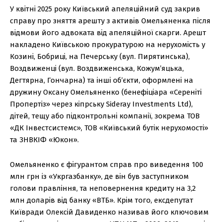
У квітні 2025 року Київський апеляційний суд закрив
справу про зняття арешту з активів Омельяненка після
відмови його адвоката від апеляційної скарги. Арешт
накладено Київською прокуратурою на нерухомість у
Козині, Бобриці, на Печерську (вул. Пирятинська),
Воздвиженці (вул. Воздвиженська, Кожум’яцька,
Дегтярна, Гончарна) та інші об’єкти, оформлені на
дружину Оксану Омельяненко (бенефіціара «Сереніті
Пропертіз» через кіпрську Sideray Investments Ltd),
дітей, тещу або підконтрольні компанії, зокрема ТОВ
«ДК Інвестсистемс», ТОВ «Київський бутік нерухомості»
та ЗНВКІФ «Юкон».
Омельяненко є фігурантом справ про виведення 100
млн грн із «Укргазбанку», де він був заступником
голови правління, та неповернення кредиту на 3,2
млн доларів від банку «ВТБ». Крім того, ексдепутат
Київради Олексій Давиденко називав його ключовим