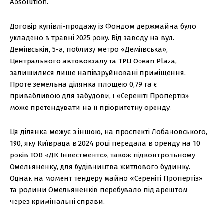
Absolution.
Договір купівлі-продажу із Фондом держмайна було
укладено в травні 2025 року. Від заводу на вул.
Деміївській, 5-а, поблизу метро «Деміївська»,
Центрального автовокзалу та ТРЦ Ocean Plaza,
залишилися лише напівзруйновані приміщення.
Проте земельна ділянка площею 0,79 га є
привабливою для забудови, і «Сереніті Пропертіз»
може претендувати на її пріоритетну оренду.
Ця ділянка межує з іншою, на проспекті Лобановського,
190, яку Київрада в 2024 році передала в оренду на 10
років ТОВ «ДК Інвестментс», також підконтрольному
Омельяненку, для будівництва житлового будинку.
Однак на момент тендеру майно «Сереніті Пропертіз»
та родини Омельяненків перебувало під арештом
через кримінальні справи.