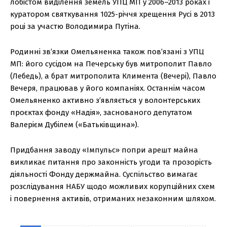
лобістом виділення земель УПЦ МП у 2006–2013 роках і
куратором святкування 1025-річчя хрещення Русі в 2013
році за участю Володимира Путіна.
Родинні зв’язки Омельяненка також пов’язані з УПЦ
МП: його сусідом на Печерську був митрополит Павло
(Лебедь), а брат митрополита Климента (Вечері), Павло
Вечеря, працював у його компаніях. Останнім часом
Омельяненко активно з’являється у волонтерських
проєктах фонду «Надія», заснованого депутатом
Валерієм Дубілем («Батьківщина»).
Придбання заводу «Імпульс» попри арешт майна
викликає питання про законність угоди та прозорість
діяльності Фонду держмайна. Суспільство вимагає
розслідування НАБУ щодо можливих корупційних схем
і повернення активів, отриманих незаконним шляхом.