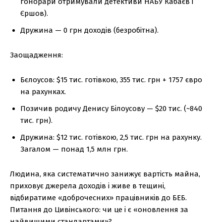
гонорари отримували детективи НАБУ Кабаєв і
Єршов).
Дружина — 0 грн доходів (безробітна).
Заощадження:
Бєлоусов: $15 тис. готівкою, 355 тис. грн + 1757 євро
на рахунках.
Позичив родичу Денису Білоусову — $20 тис. (~840
тис. грн).
Дружина: $12 тис. готівкою, 2,5 тис. грн на рахунку.
Загалом — понад 1,5 млн грн.
Людина, яка систематично занижує вартість майна,
приховує джерела доходів і живе в тещині,
відбиратиме «доброчесних» працівників до БЕБ.
Питання до Цивінського: чи це і є «оновлення за
найвищими стандартами»?