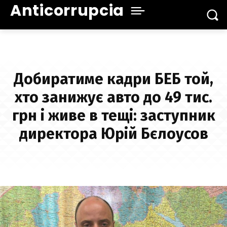
Anticorrupcia
Добиратиме кадри БЕБ той,
хто занижує авто до 49 тис.
грн і живе в тещі: заступник
директора Юрій Бєлоусов