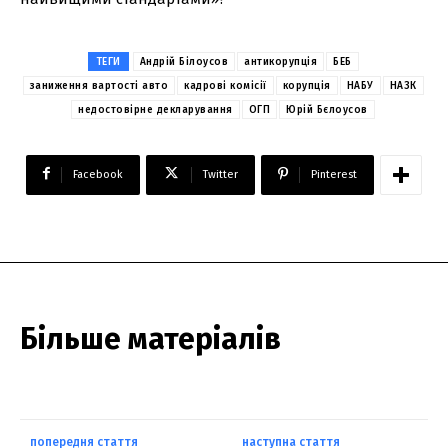
ТЕГИ
Андрій Білоусов
антикорупція
БЕБ
заниження вартості авто
кадрові комісії
корупція
НАБУ
НАЗК
недостовірне декларування
ОГП
Юрій Бєлоусов
Facebook
Twitter
Pinterest
Більше матеріалів
попередня стаття
наступна стаття