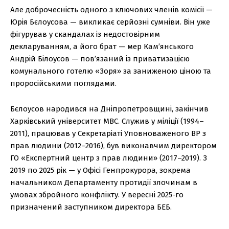
Але доброчесність одного з ключових членів комісії —
Юрія Бєлоусова — викликає серйозні сумніви. Він уже
фігурував у скандалах із недостовірним
декларуванням, а його брат — мер Кам’янського
Андрій Білоусов — пов’язаний із приватизацією
комунального готелю «Зоря» за заниженою ціною та
проросійськими поглядами.
Бєлоусов народився на Дніпропетровщині, закінчив
Харківський університет МВС. Служив у міліції (1994–
2011), працював у Секретаріаті Уповноваженого ВР з
прав людини (2012–2016), був виконавчим директором
ГО «Експертний центр з прав людини» (2017–2019). З
2019 по 2025 рік — у Офісі Генпрокурора, зокрема
начальником Департаменту протидії злочинам в
умовах збройного конфлікту. У вересні 2025-го
призначений заступником директора БЕБ.