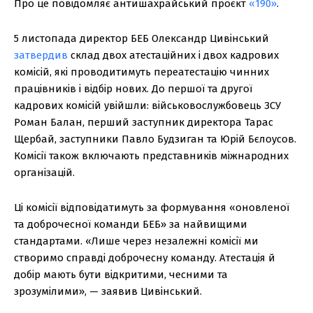
Про це повідомляє антишахрайський проєкт
«190»
.
5 листопада директор БЕБ Олександр Цивінський
затвердив
склад двох атестаційних і двох кадрових
комісій, які проводитимуть переатестацію чинних
працівників і відбір нових. До першої та другої
кадрових комісій увійшли: військовослужбовець ЗСУ
Роман Балан, перший заступник директора Тарас
Щербай, заступники Павло Будзиган та Юрій Бєлоусов.
Комісії також включають представників міжнародних
організацій.
Ці комісії відповідатимуть за формування «оновленої
та доброчесної команди БЕБ» за найвищими
стандартами. «Лише через незалежні комісії ми
створимо справді доброчесну команду. Атестація й
добір мають бути відкритими, чесними та
зрозумілими», — заявив Цивінський.