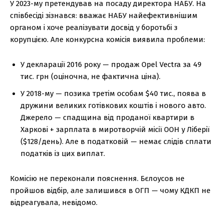
У 2023-му претендував на посаду директора НАБУ. На
співбесіді зізнався: вважає НАБУ найефективнішим
органом і хоче реалізувати досвід у боротьбі з
корупцією. Але конкурсна комісія виявила проблеми:
У декларації 2016 року — продаж Opel Vectra за 49
тис. грн (оціночна, не фактична ціна).
У 2018-му — позика третім особам $40 тис., поява в
дружини великих готівкових коштів і нового авто.
Джерело — спадщина від проданої квартири в
Харкові + зарплата в миротворчій місії ООН у Ліберії
($128/день). Але в податковій — немає слідів сплати
податків із цих виплат.
Комісію не переконали пояснення. Бєлоусов не
пройшов відбір, але залишився в ОГП — чому КДКП не
відреагувала, невідомо.