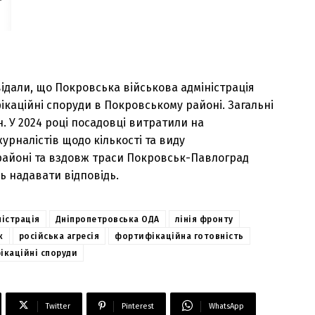
ідали, що Покровська військова адміністрація
ікаційні споруди в Покровському районі. Загальні
. У 2024 році посадовці витратили на
журналістів щодо кількості та виду
районі та вздовж траси Покровськ-Павлоград
ь надавати відповідь.
ністрація
Дніпропетровська ОДА
лінія фронту
к
російська агресія
фортифікаційна готовність
каційні споруди
Twitter
Pinterest
WhatsApp