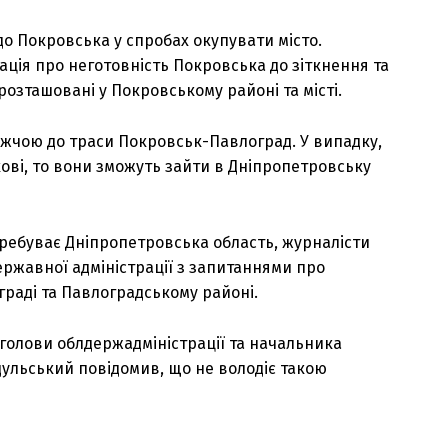
до Покровська у спробах окупувати місто.
ція про неготовність Покровська до зіткнення та
озташовані у Покровському районі та місті.
лижчою до траси Покровськ-Павлоград. У випадку,
кові, то вони зможуть зайти в Дніпропетровську
перебуває Дніпропетровська область, журналісти
ержавної адміністрації з запитаннями про
граді та Павлоградському районі.
 голови облдержадміністрації та начальника
ндульський повідомив, що не володіє такою