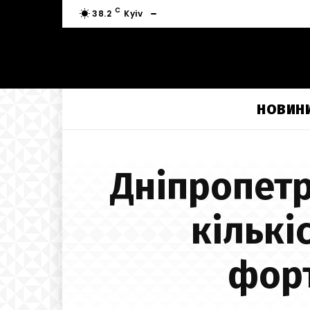
C
38.2
Kyiv
НОВИН
Дніпропетр
кількі
форт