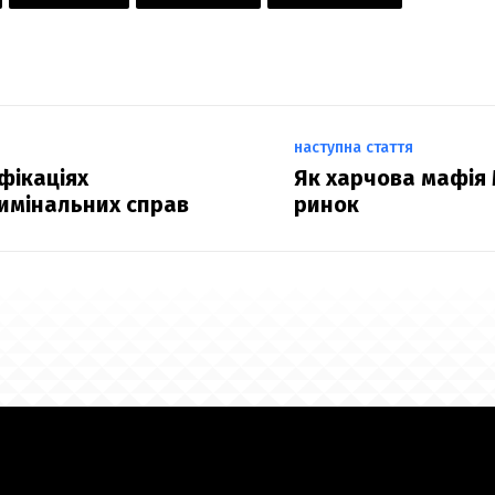
наступна стаття
фікаціях
Як харчова мафія
римінальних справ
ринок