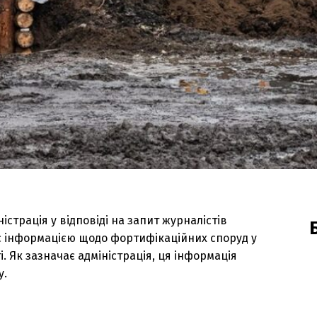
страція у відповіді на запит журналістів
іє інформацією щодо фортифікаційних споруд у
і. Як зазначає адміністрація, ця інформація
у.