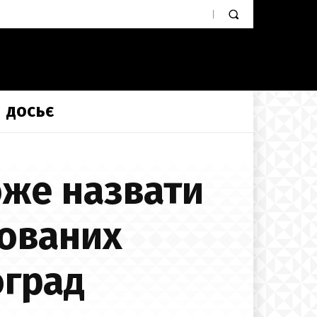
ДОСЬЄ
оже назвати
дованих
оград