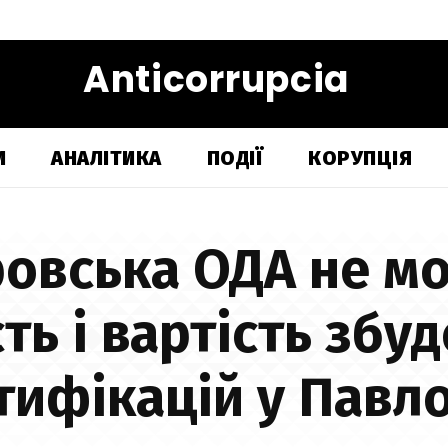
Anticorrupcia
И
АНАЛІТИКА
ПОДІЇ
КОРУПЦІЯ
овська ОДА не м
сть і вартість збу
ифікацій у Павл