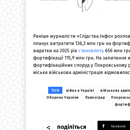
Раніше журналісти «Слідства.Інфо» розпов
планує витратити 136,3 млн грн на фортиф
видатки на 2025 рік
становлять
656 млн грн
фортифікації 115,9 млн грн. На запитання 
фортифікаційних споруд у Покровському 
міська військова адміністрація відмовилас
ТЕГИ
війна в Україні
військова адмі
Оборона України
Павлоград
Покровсь
фортифі
поділіться
Facebook