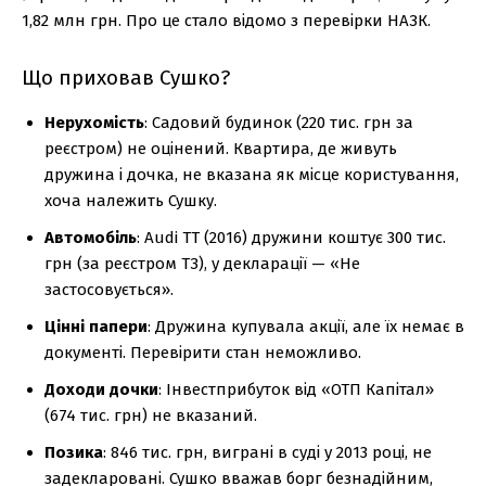
1,82 млн грн. Про це стало відомо з перевірки НАЗК.
Що приховав Сушко?
Нерухомість
: Садовий будинок (220 тис. грн за
реєстром) не оцінений. Квартира, де живуть
дружина і дочка, не вказана як місце користування,
хоча належить Сушку.
Автомобіль
: Audi TT (2016) дружини коштує 300 тис.
грн (за реєстром ТЗ), у декларації — «Не
застосовується».
Цінні папери
: Дружина купувала акції, але їх немає в
документі. Перевірити стан неможливо.
Доходи дочки
: Інвестприбуток від «ОТП Капітал»
(674 тис. грн) не вказаний.
Позика
: 846 тис. грн, виграні в суді у 2013 році, не
задекларовані. Сушко вважав борг безнадійним,