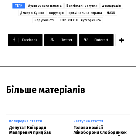
ТЕГИ
Аудиторська палата
Банківські рахунки
декларація
Дмитро Сушко
корупція
кримінальна справа
НАЗК
нерухомість
ТОВ «П.С.П. Аутсорсинг»
Facebook
Twitter
Pinterest
Більше матеріалів
попередня стаття
наступна стаття
Депутат Київради
Голова комісії
Маляревич придбав
Міноборони Слободянюк