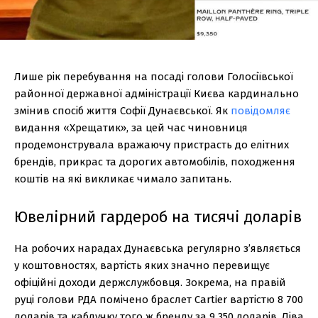
Лише рік перебування на посаді голови Голосіївської
районної державної адміністрації Києва кардинально
змінив спосіб життя Софії Дунаєвської. Як
повідомляє
видання «Хрещатик», за цей час чиновниця
продемонструвала вражаючу пристрасть до елітних
брендів, прикрас та дорогих автомобілів, походження
коштів на які викликає чимало запитань.
Ювелірний гардероб на тисячі доларів
На робочих нарадах Дунаєвська регулярно з’являється
у коштовностях, вартість яких значно перевищує
офіційні доходи держслужбовця. Зокрема, на правій
руці голови РДА помічено браслет Cartier вартістю 8 700
доларів та каблучку того ж бренду за 9 350 доларів. Ліва