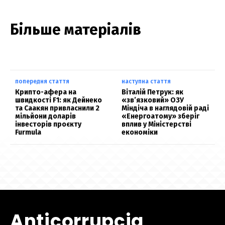
Більше матеріалів
попередня стаття
наступна стаття
Крипто-афера на
Віталій Петрук: як
швидкості F1: як Дейнеко
«зв’язковий» ОЗУ
та Саакян привласнили 2
Міндіча в наглядовій раді
мільйони доларів
«Енергоатому» зберіг
інвесторів проєкту
вплив у Міністерстві
Furmula
економіки
Anticorrupcia