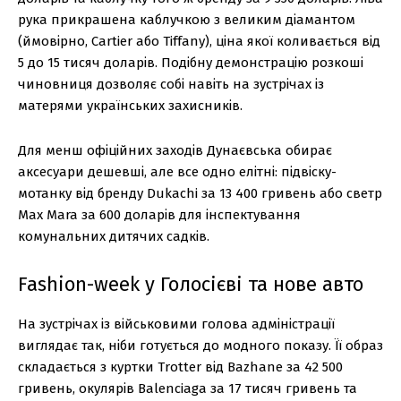
рука прикрашена каблучкою з великим діамантом
(ймовірно, Cartier або Tiffany), ціна якої коливається від
5 до 15 тисяч доларів. Подібну демонстрацію розкоші
чиновниця дозволяє собі навіть на зустрічах із
матерями українських захисників.
Для менш офіційних заходів Дунаєвська обирає
аксесуари дешевші, але все одно елітні: підвіску-
мотанку від бренду Dukachi за 13 400 гривень або светр
Max Mara за 600 доларів для інспектування
комунальних дитячих садків.
Fashion-week у Голосієві та нове авто
На зустрічах із військовими голова адміністрації
виглядає так, ніби готується до модного показу. Її образ
складається з куртки Trotter від Bazhane за 42 500
гривень, окулярів Balenciaga за 17 тисяч гривень та