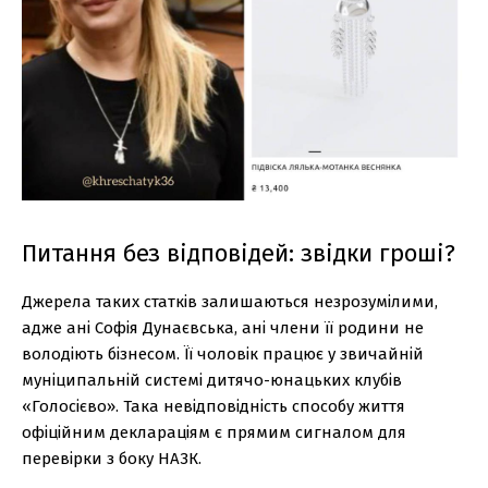
Питання без відповідей: звідки гроші?
Джерела таких статків залишаються незрозумілими,
адже ані Софія Дунаєвська, ані члени її родини не
володіють бізнесом. Її чоловік працює у звичайній
муніципальній системі дитячо-юнацьких клубів
«Голосієво». Така невідповідність способу життя
офіційним деклараціям є прямим сигналом для
перевірки з боку НАЗК.