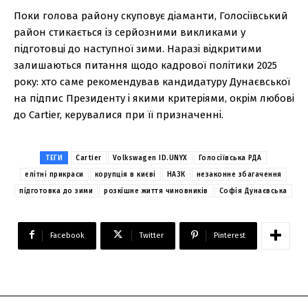
Поки голова району скуповує діаманти, Голосіївський
район стикається із серйозними викликами у
підготовці до наступної зими. Наразі відкритими
залишаються питання щодо кадрової політики 2025
року: хто саме рекомендував кандидатуру Дунаєвської
на підпис Президенту і якими критеріями, окрім любові
до Cartier, керувалися при її призначенні.
ТЕГИ
Cartier
Volkswagen ID.UNYX
Голосіївська РДА
елітні прикраси
корупція в києві
НАЗК
незаконне збагачення
підготовка до зими
розкішне життя чиновників
Софія Дунаєвська
Facebook
Twitter
Pinterest