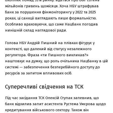
мільйонів гривень щомісяця. Хоча НБУ штрафував
банк за порушення фінмоніторингу у 2022 та 2025
роках, ці санкції виглядають лише формальністю.
Особливо враховуючи, що саме Нацбанк погодив
нинішній склад наглядової ради.
Голова НБУ Андрій Пишний на плівках фігурує у
контексті, що далекий від статусу незалежного
регулятора. Фраза «ти Пишного викликав?»
наштовхує на думку, що роль очільника Нацбанку в цій
системі — забезпечення безперебійного доступу до
ресурсів за запитом впливових осіб.
Суперечливі свідчення на ТСК
Під час засідання ТСК Олексій Ступак запевнив, що
банк відхилив запит асистента Рустема Умєрова щодо
кредитування військового сектору. Також він