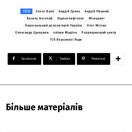
ТЕГИ
Sense Bank
Андрій Єрмак
Андрій Пишний
Василь Веселий
Карпатнафтохім
Міскодинг
Національний депозитарій України
Олег Містюк
Олександр Цукерман
плівки Міндіча
Розрахунковий центр
ТСК Верховної Ради
Facebook
Twitter
Pinterest
Більше матеріалів