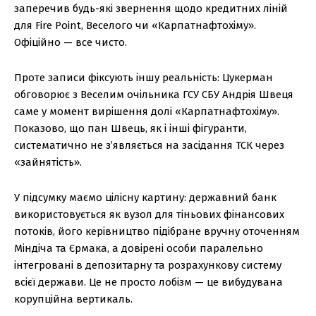
заперечив будь-які звернення щодо кредитних ліній
для Fire Point, Веселого чи «Карпатнафтохіму».
Офіційно — все чисто.
Проте записи фіксують іншу реальність: Цукерман
обговорює з Веселим очільника ГСУ СБУ Андрія Швеця
саме у момент вирішення долі «Карпатнафтохіму».
Показово, що пан Швець, як і інші фігуранти,
систематично не з’являється на засідання ТСК через
«зайнятість».
У підсумку маємо цілісну картину: державний банк
використовується як вузол для тіньових фінансових
потоків, його керівництво підібране вручну оточенням
Міндіча та Єрмака, а довірені особи паралельно
інтегровані в депозитарну та розрахункову систему
всієї держави. Це не просто лобізм — це вибудувана
корупційна вертикаль.