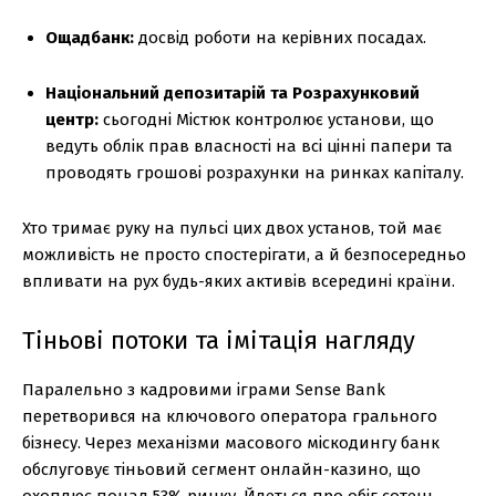
Ощадбанк:
досвід роботи на керівних посадах.
Національний депозитарій та Розрахунковий
центр:
сьогодні Містюк контролює установи, що
ведуть облік прав власності на всі цінні папери та
проводять грошові розрахунки на ринках капіталу.
Хто тримає руку на пульсі цих двох установ, той має
можливість не просто спостерігати, а й безпосередньо
впливати на рух будь-яких активів всередині країни.
Тіньові потоки та імітація нагляду
Паралельно з кадровими іграми Sense Bank
перетворився на ключового оператора грального
бізнесу. Через механізми масового міскодингу банк
обслуговує тіньовий сегмент онлайн-казино, що
охоплює понад 53% ринку. Йдеться про обіг сотень