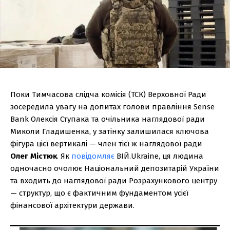
Поки Тимчасова слідча комісія (ТСК) Верховної Ради
зосередила увагу на допитах голови правління Sense
Bank Олексія Ступака та очільника наглядової ради
Миколи Гладишенка, у затінку залишилася ключова
фігура цієї вертикалі — член тієї ж наглядової ради
Олег Містюк
. Як
повідомляє
ВІЙ.Ukraine, ця людина
одночасно очолює Національний депозитарій України
та входить до наглядової ради Розрахункового центру
— структур, що є фактичним фундаментом усієї
фінансової архітектури держави.