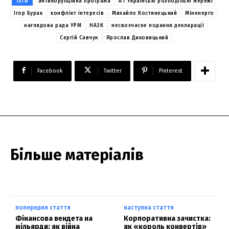
ТЕГИ
антикорупційна програма
АТ Українські розподільні мережі
Ігор Бурак
конфлікт інтересів
Михайло Костянецький
Міненерго
наглядова рада УРМ
НАЗК
несвоєчасне подання декларації
Сергій Савчук
Ярослав Диковицький
Facebook
Twitter
Pinterest
Більше матеріалів
попередня стаття
наступна стаття
Фінансова вендета на
Корпоративна зачистка:
мільярди: як війна
як «король конвертів»