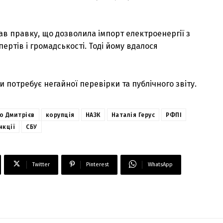
ював правку, що дозволила імпорт електроенергії з
пертів і громадськості. Тоді йому вдалося
ки потребує негайної перевірки та публічного звіту.
о Дмитрієв
корупція
НАЗК
Наталія Герус
РФПІ
нкції
СБУ
Twitter
Pinterest
WhatsApp