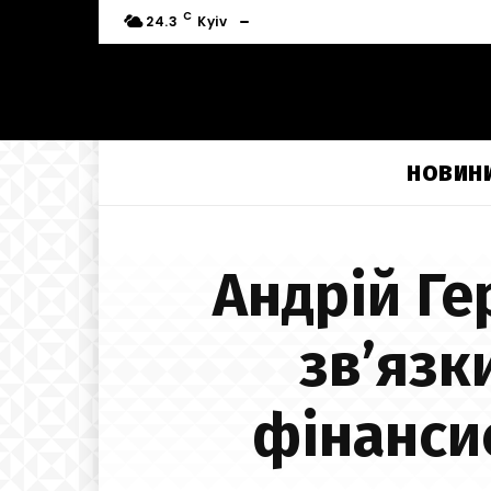
C
24.3
Kyiv
НОВИН
Андрій Ге
зв’язк
фінанси