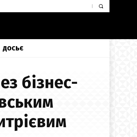
ДОСЬЄ
ез бізнес-
івським
итрієвим