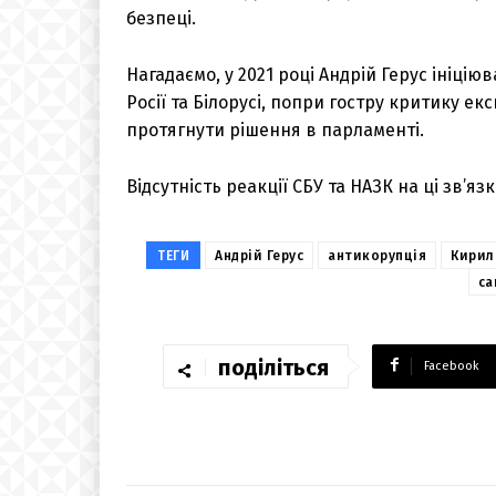
безпеці.
Нагадаємо, у 2021 році Андрій Герус ініці
Росії та Білорусі, попри гостру критику екс
протягнути рішення в парламенті.
Відсутність реакції СБУ та НАЗК на ці зв’яз
ТЕГИ
Андрій Герус
антикорупція
Кирил
са
поділіться
Facebook