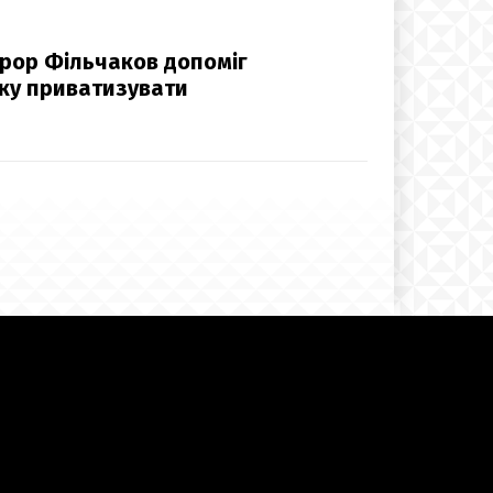
урор Фільчаков допоміг
нку приватизувати
о