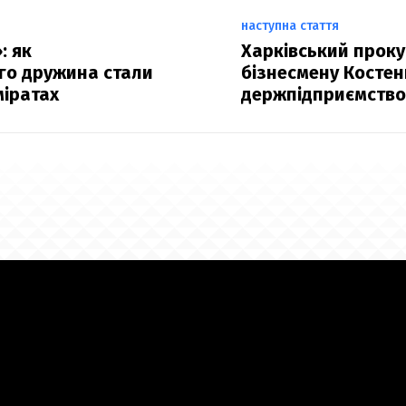
наступна стаття
: як
Харківський прок
го дружина стали
бізнесмену Косте
міратах
держпідприємств