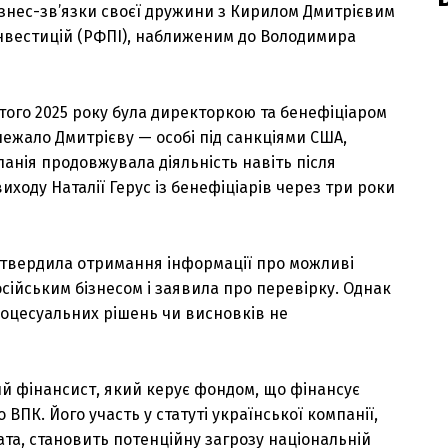
ізнес-зв’язки своєї дружини з Кирилом Дмитрієвим
нвестицій (РФПІ), наближеним до Володимира
ютого 2025 року була директоркою та бенефіціаром
лежало Дмитрієву — особі під санкціями США,
мпанія продовжувала діяльність навіть після
ходу Наталії Герус із бенефіціарів через три роки
ідтвердила отримання інформації про можливі
осійським бізнесом і заявила про перевірку. Однак
процесуальних рішень чи висновків не
й фінансист, який керує фондом, що фінансує
ВПК. Його участь у статуті української компанії,
та, становить потенційну загрозу національній