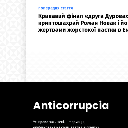
попередня стаття
Кривавий фінал «друга Дурова»
криптошахрай Роман Новак і йо
жертвами жорстокої пастки в Е
Anticorrupcia
Усі права захищені. Інформація,
опублікована на сайті, взята з відкритих