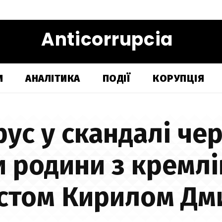
Anticorrupcia
И
АНАЛІТИКА
ПОДІЇ
КОРУПЦІЯ
рус у скандалі чер
и родини з кремл
стом Кирилом Дм