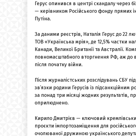
Герус опинився в центрі скандалу через б
— керівником Російського фонду прямих і
Путіна.
За даними реєстрів, Наталія Герус до 22 л
ТОВ «Українська мрія», де 12,5% частки на
Канади, Великої Британії та Австралії. Ко
повномасштабного вторгнення РФ, аж до ви
після початку війни.
Після журналістських розслідувань СБУ п
зв’язки родини Герусів із підсанкційним р
за понад три місяці жодних результатів, 
оприлюднено.
Кирило Дмитрієв — ключовий кремлівськи
проєкти імпортозаміщення для російського 
очолюваної дружиною українського депута