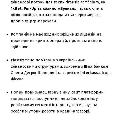
фінансові потоки для таких гігантів гемблінгу, як
1xBet, Pin-Up та казино «Вулкан»
, працюючи в
обхід російського законодавства через мережі
дропів та p2p-перекази.
Компанія не має жодних офіційних ліцензій на
проведення криптооперацій, проте активно їх
здійснює.
Piastrix тісно пов’язана з українськими
фінансовими структурами, зокрема з
IBox банком
Олени Дегрік-Шевцової та сервісом
Interkassa
Ігоря
Фісуна.
Попри повномасштабну війну, сайт платформи
залишається доступним і не заблокованим у
російському сегменті інтернету, що вказує на
особливі умови роботи в країні-агресорі.