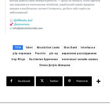
ТЕГИ
1xbet
Absolution Leaks
iBox Bank
Interkassa
p2p-перекази
Piastrix
pin-up
видалення розслідування
Ігор Фісун
Костянтин Буряченко
нелегальні онлайн-казино
Олена Дегрік-Шевцова
Facebook
Twitter
Pinterest