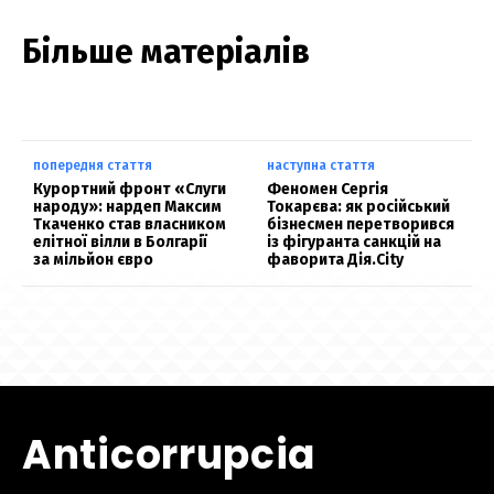
Більше матеріалів
попередня стаття
наступна стаття
Курортний фронт «Слуги
Феномен Сергія
народу»: нардеп Максим
Токарєва: як російський
Ткаченко став власником
бізнесмен перетворився
елітної вілли в Болгарії
із фігуранта санкцій на
за мільйон євро
фаворита Дія.City
Anticorrupcia