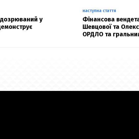
наступна стаття
підозрюваний у
Фінансова вендета
демонструє
Шевцової та Олекс
ОРДЛО та гральни