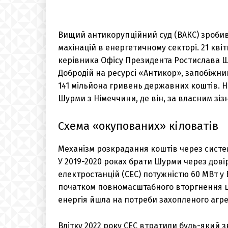
Вищий антикорупційний суд (ВАКС) зробив
махінацій в енергетичному секторі. 21 кв
керівника Офісу Президента Ростислава Шу
Добродій на ресурсі «Антикор», запобіжни
141 мільйона гривень державних коштів. Н
Шурми з Німеччини, де він, за власним зі
Схема «окупованих» кіловатів
Механізм розкрадання коштів через систе
У 2019-2020 роках брати Шурми через дові
електростанцій (СЕС) потужністю 60 МВт у 
початком повномасштабного вторгнення ці
енергія йшла на потреби захопленого агре
Влітку 2022 року СЕС втратили будь-який 