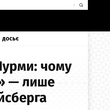
ДОСЬЄ
Шурми: чому
» — лише
йсберга