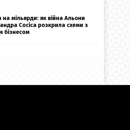
 на мільярди: як війна Альони
андра Сосіса розкрила схеми з
м бізнесом