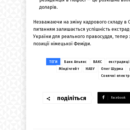
доларів.
Незважаючи на зміну кадрового складу в 
питанням залишається успішність екстрад
України для реального правосуддя, тепер 
позиції німецької Феміди.
ТЕГИ
Банк Альянс
ВАКС
екстрадиці
Міндічгейт
НАБУ
Олег Шурма
Сонячні електр
поділіться
Facebook