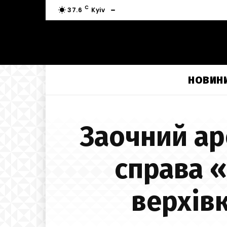
C
37.6
Kyiv
НОВИН
Заочний ар
справа 
верхів