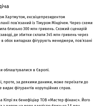
діча
бом Хартмутом, ексвіцепрезидентом
анії пов’язаний із Тімуром Міндічем. Через схеми
ла близько 300 млн гривень. Схожий сценарій
заводі, де збитки склали 345 млн гривень через
о в обох випадках фігурують менеджери, пов’язані
ми облаштувалися в Європі.
і, проте, за деякими даними, може переїхати до
е видає фігурантів корупційних справ.
 Кіпрі як бенефіціар ТОВ «Мастер фінанс». Його
а з видом на море вартістю близько 1,5 млн