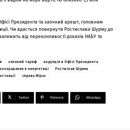
Офісі Президента та заочний арешт, головним
иції. Чи вдасться повернути Ростислава Шурму до
залежить від переконливості доказів НАБУ та
я
зелений тариф
корупція в Офісі Президента
розкрадання в енергетиці
Ростислав Шурма
останції
справа Мідас
Twitter
Pinterest
WhatsApp