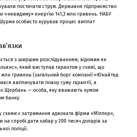
вжували постачати струм. Державне підприємство
 «невидиму» енергію 141,3 млн гривень. НАБУ
Шурма особисто курував процес виплат
зв’язки
ається з ширшим розслідуванням, відомим як
Альянс», який виступав гарантом у схемі, що
0 млн гривень (загальний борг компанії «Юнайтед
вився виплачувати повну суму гарантії, а
ло Щербань — особа, яку вважають кумом
м банку.
 схеми є затримання адвоката фірми «Міллер»,
 на спробі дати хабар у 200 тисяч доларів за
ної поліції.