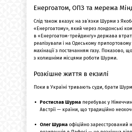
Енергоатом, ОПЗ та мережа Мін
Слід також вказує на зв’язки Шурми з Яко
«Енергоатому», який через лондонські комп
в «Енергоатом-трейдингу» держава втрати
реалізували і на Одеському припортовому 
махінації з постачанням газу. Показово, щ
з колишніми місцями роботи Шурми.
Розкішне життя в екзилі
Поки в Україні тривають суди, брати Шур
Ростислав Шурма
перебуває у Німеччин
Австрії — країни, що традиційно неохоч
Олег Шурма
офіційно зареєстрований на
резиденція в Пафосі — це розкішна вілл