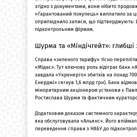
згідно з документами, вони нібито продо
«Гарантований покупець» виплатило за цю
оприлюднило записи, що підтверджують: 
підконтрольним фірмам.
Шурма та «Міндічгейт»: глибші 
Справа «зеленого тарифу» тісно перепліт
«Мідас». Тут ключову роль відіграє банк «
завдала «Укренерго» збитків на понад 70
Енерджі» сягнув 1,6 млрд грн). Банк відмо
міноритарним акціонером установи є Пав
Ростислава Шурми та фактичним кураторо
Додатковим доказом системного характеру
яка обслуговувала «Альянс». Його впіймали
переведення справи з НАБУ до підконтроль