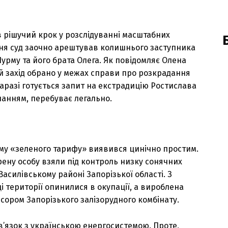
 рішучий крок у розслідуванні масштабних
ітня суд заочно арештував колишнього заступника
рму та його брата Олега. Як повідомляє Олена
й захід обрано у межах справи про розкрадання
аразі готується запит на екстрадицію Ростислава
знанням, перебуває легально.
му «зеленого тарифу» виявився цинічно простим.
рену особу взяли під контроль низку сонячних
Василівському районі Запорізької області. З
 території опинилися в окупації, а вироблена
сором Запорізького залізорудного комбінату.
зв’язок з українською енергосистемою. Проте,