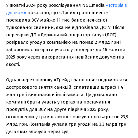
У жовтні 2024 року розслідування NGL.media
«Історія з
душком»
показало, що «Трейд граніт інвест»
поставила ЗСУ майже 11 тис. банок неякісної
тушкованої свинини, яка не відповідала ДСТУ. Після
перевірки ДП «Державний оператор тилу» (ДОТ)
розірвало угоду з компанією на понад 2 млрд грн і
заборонило їй брати участь у тендерах до 16 жовтня
2025 року через використання недійсних документів
якості.
Однак через півроку «Трейд граніт інвест» домоглася
дострокового зняття санкцій, сплативши штраф 1,4
млн грн і виконавши інші вимоги. Це дозволило
компанії брати участь у торгах на постачання
продуктів для ЗСУ на друге півріччя 2025 року,
оголошених у травні-липні з очікуваною вартістю 23,9
млрд грн. Компанія уклала три угоди на 3,3 млрд грн,
дві з яких здобула через суд.