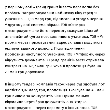
У першому лоті «Трейд граніт інвест» перемогла без
проблем, запропонувавши найнижчу ціну серед 11
учасників — 1,18 млрд грн, підписавши угоду 4 червня.
У другому лоті система обрала ТОВ «Охтирка
м’ясопродукт», але його перемогу скасував Шостий
апеляційний суд за позовом іншого учасника, ТОВ «Міт
пром», через приховування адрес складів і відсутність
експлуатаційного дозволу. Після відхилення
пропозиції наступного учасника, ТОВ «Мітформ», через
відсутність документів, «Трейд граніт інвест» отримала
контракт на 326,7 млн грн, хоча її пропозиція була на
20 млн грн дорожчою.
В іншому тендері компанія також через суд здобула лот
вартістю 1,82 млрд грн, пропозиція якої була на 40 млн
грн вищою за конкурентів. ФОП Ірина Манько
відхилили через брак документів, а «Охтирка
м’ясопродукт» — через перемогу в інших лотах. ТОВ