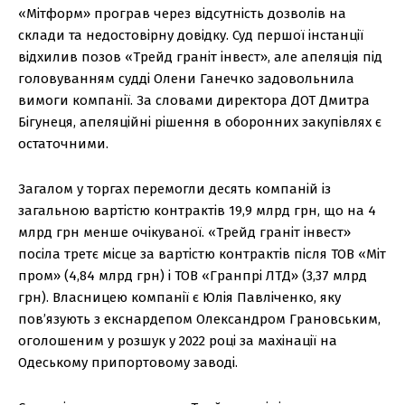
«Мітформ» програв через відсутність дозволів на
склади та недостовірну довідку. Суд першої інстанції
відхилив позов «Трейд граніт інвест», але апеляція під
головуванням судді Олени Ганечко задовольнила
вимоги компанії. За словами директора ДОТ Дмитра
Бігунеця, апеляційні рішення в оборонних закупівлях є
остаточними.
Загалом у торгах перемогли десять компаній із
загальною вартістю контрактів 19,9 млрд грн, що на 4
млрд грн менше очікуваної. «Трейд граніт інвест»
посіла третє місце за вартістю контрактів після ТОВ «Міт
пром» (4,84 млрд грн) і ТОВ «Гранпрі ЛТД» (3,37 млрд
грн). Власницею компанії є Юлія Павліченко, яку
пов’язують з екснардепом Олександром Грановським,
оголошеним у розшук у 2022 році за махінації на
Одеському припортовому заводі.