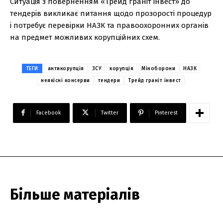
Ситуація з поверненням «Трейд граніт інвест» до
тендерів викликає питання щодо прозорості процедур
і потребує перевірки НАЗК та правоохоронних органів
на предмет можливих корупційних схем.
ТЕГИ
антикорупція
ЗСУ
корупція
Міноборони
НАЗК
неякісні консерви
тендери
Трейд граніт інвест
Facebook
Twitter
Pinterest
Більше матеріалів