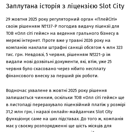
Заплутана історія з ліцензією Slot City
29 жовтня 2025 року регуляторний орган «ПлейСіті»
своїм рішенням №137-Р погодив видачу ліцензії для
ТОВ «Олл сіті геймс» на ведення грального бізнесу в
мережі інтернет. Проте вже у травні 2026 року на
компанію наклали штрафні санкції обсягом 4 млн 323
тис. грн. Невдовзі, 5 червня, рішенням №221-р їм
видали нові дозвільні документи, які, втім, уже 25
червня було скасовано через нібито несплату
фінансового внеску за перший рік роботи.
Водночас ухвалене в жовтні 2025 року рішення
залишається чинним, оскільки ТОВ «Олл сіті геймс» ще
в листопаді перерахувало ліцензійний платіж у розмірі
31,2 млн грн, і наразі онлайн-майданчик Slot City
функціонує саме на цих підставах. До того ж, компанія
має у своєму розпорядженні ще шість місяців для