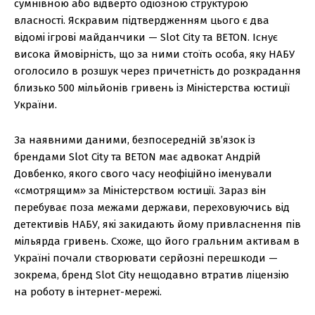
сумнівною або відверто одіозною структурою
власності. Яскравим підтвердженням цього є два
відомі ігрові майданчики — Slot City та BETON. Існує
висока ймовірність, що за ними стоїть особа, яку НАБУ
оголосило в розшук через причетність до розкрадання
близько 500 мільйонів гривень із Міністерства юстиції
України.
За наявними даними, безпосередній зв’язок із
брендами Slot City та BETON має адвокат Андрій
Довбенко, якого свого часу неофіційно іменували
«смотрящим» за Міністерством юстиції. Зараз він
перебуває поза межами держави, переховуючись від
детективів НАБУ, які закидають йому привласнення пів
мільярда гривень. Схоже, що його гральним активам в
Україні почали створювати серйозні перешкоди —
зокрема, бренд Slot City нещодавно втратив ліцензію
на роботу в інтернет-мережі.