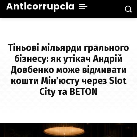
Anticorrupcia
Тіньові мільярди грального
бізнесу: як утікач Андрій
Довбенко може відмивати
кошти Мін’юсту через Slot
City та BETON