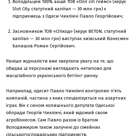
Володільцем 100% акцій ТОВ «Олл сіті геймс» (керує
Slot City, статутний капітал — 30 млн грн) є
підприємець з Одеси Чиклікчі Павло Георгійович;
Засновником ТОВ «Сітікод» (керує BETON, статутний
капітал — 30 млн грн) виступає київський бізнесмен
Балашов Роман Сергійович.
Раніше журналісти вже звертали увагу на те, що
обидва ці персонажі виглядають нетипово для
масштабного українського беттінг-ринку.
Наприклад, одесит Павло Чиклікчі контролює п’ять
компаній, частина з яких спеціалізується на азартних
іграх. Він є сином колишнього депутата Одеської
облради Георгія Чиклікчі, який відомий своїм
агробізнесом. Сам Павло разом із братом
Володимиром також залучені до сімейних
сільськогосподарських підприємств.