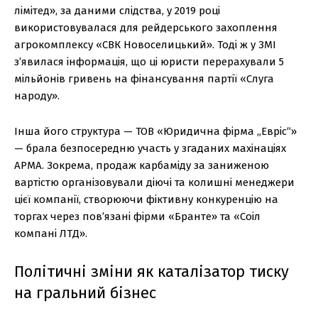
лімітед», за даними слідства, у 2019 році
використовувалася для рейдерського захоплення
агрокомплексу «СВК Новоселицький». Тоді ж у ЗМІ
з’явилася інформація, що ці юристи перерахували 5
мільйонів гривень на фінансування партії «Слуга
народу».
Інша його структура — ТОВ «Юридична фірма „Евріс“»
— брала безпосередню участь у згаданих махінаціях
АРМА. Зокрема, продаж карбаміду за заниженою
вартістю організовували діючі та колишні менеджери
цієї компанії, створюючи фіктивну конкуренцію на
торгах через пов’язані фірми «Бранте» та «Соіл
компані ЛТД».
Політичні зміни як каталізатор тиску
на гральний бізнес