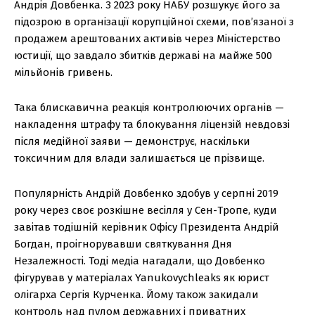
Андрія Довбенка. З 2023 року НАБУ розшукує його за
підозрою в організації корупційної схеми, пов’язаної з
продажем арештованих активів через Міністерство
юстиції, що завдало збитків державі на майже 500
мільйонів гривень.
Така блискавична реакція контролюючих органів —
накладення штрафу та блокування ліцензій невдовзі
після медійної заяви — демонструє, наскільки
токсичним для влади залишається це прізвище.
Популярність Андрій Довбенко здобув у серпні 2019
року через своє розкішне весілля у Сен-Тропе, куди
завітав тодішній керівник Офісу Президента Андрій
Богдан, проігнорувавши святкування Дня
Незалежності. Тоді медіа нагадали, що Довбенко
фігурував у матеріалах Yanukovychleaks як юрист
олігарха Сергія Курченка. Йому також закидали
контроль над пулом державних і приватних