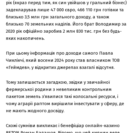
рік (якраз перед тим, як син увійшов у гральний бізнес)
задекларував лише 47 000 євро, 466 110 грн готівки та
близько 3,5 млн грн загального доходу, а також
близько 70 земельних наділів. Його брат Володимир за
2020 рік офіційно заробив 2 млн 830 тис. грн без будь-
яких накопичень.
При цьому інформація про доходи самого Павла
Чиклікчі, який восени 2024 року став власником ТОВ
«Геймдев», у відкритих джерелах взагалі відсутня.
Тому залишається загадкою, звідки у звичайної
фермерської родини з невеликим контрольним
пакетом земель з’явилися такі колосальні ресурси, і
чому аграрії раптом вирішили інвестувати у сферу, де
не мають жодного досвіду.
Схожі сумніви викликає і бенефіціар онлайн-казино
BETON Роман Балашов. Відомо, що цей киянин веде