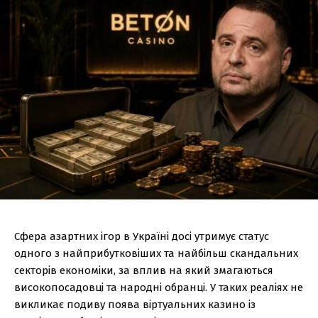
Сфера азартних ігор в Україні досі утримує статус
одного з найприбутковіших та найбільш скандальних
секторів економіки, за вплив на який змагаються
високопосадовці та народні обранці. У таких реаліях не
викликає подиву поява віртуальних казино із