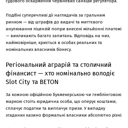
судового оскарження червневих санкцій регулятора.
Подібні суперечливі дії наглядачів за гральним
ринком — від штрафів до видачі та миттєвого
анулювання ліцензій попри внесені мільйонні платежі
— викликають багато запитань. Відповідь на них,
найімовірніше, криється в особах реальних та
номінальних власників бізнесу.
Регіональний аграрій та столичний
фінансист — хто номінально володіє
Slot City та BETON
За кожною офіційною букмекерською чи гемблінговою
маркою стоїть юридична особа, що оперує коштами,
сплачує податки та виплачує призи. У випадку
згаданих казино формальні власники абсолютно різні: