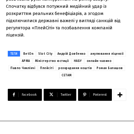
Спочатку відбувся потужний медійний удар із
розкриттям реальних бенефіціарів, а згодом
підключилися державні важелі у вигляді санкцій від
регулятора «ПлейСіті» та позбавлення компаній
ліцензій.
ТЕГИ
BetOn
Slot City
Андрій Довбенко
анулювання ліцензії
АРМА
Міністерство юстиції
НАБУ
онлайн-казино
Павло Чиклікчі
Плейсіті
розкрадання коштів
Роман Балашов
СЕТАМ
Facebook
Twitter
Pinterest