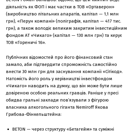
діяльність як ФОП і має частки в ТОВ «Ортаверон»
(виробництво літальних апаратів, капітал — 1,1 млн
грн), «Перун компані» (поліграфія, капітал — 417 тис.
грн), а також володіє великим закритим інвестиційним
фондом АТ «Чикаго» (капітал — 130 млн грн) та керує
ТОВ «Гореничі 16».
Публічних відомостей про його фінансовий стан
замало, аби підтвердити спроможність самостійно
внести 30 млн грн для заснування компанії «Сітікод».
Натомість його роль у керівництві інвестфондом
«Чикаго» наводить на думку, що він може бути лише
довіреною особою реальних гравців. Раніше у пресі
обидва гральні заклади пов’язували з фігурою
власника алкогольного гіганта Nemiroff Якова
Грибова-Фінкельштейна:
BETON — через структуру «Бетагейм» та суміжні