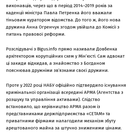
виконавців, через що в період 2014–2019 років за
каденції міністра Павла Петренка його вважали
тіньовим куратором відомства. До того ж, його нова
дружина Анна Огренчук згодом увійшла до Комісії з
питань правової реформи.
Розслідувачі з Bigus.info прямо називали Довбенка
архітектором корупційних схем у Мін’юсті. Сам адвокат
ці закиди відкидав, а знайомство з Богданом
пояснював дружніми зв’язками своєї дружини.
Проте у 2022 році НАБУ офіційно підтвердило існування
кримінальної організації всередині АРМА (Агентства з
розшуку та управління активами). Слідство
встановило, що керівництво АРМА разом із
представниками держпідприємства «СЕТАМ» та
приватними фірмами налагодили механізм збуту
арештованого майна за штучно зниженими цінами.