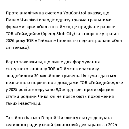
Проте аналітична система YouControl вказує, що
Павло Чиклікчі володіє одразу трьома гральними
фірмами: крім «Олл сіті геймс», це придбане раніше
ТОВ «Геймдейв» (бренд SlotsCity) та створене у травні
2026 року ТОВ «Геймсіті» (повністю підконтрольне «Олл
сіті геймс»).
Варто зауважити, що лише для формування
статутного капіталу ТОВ «Геймсіті» власнику
знадобилося 30 мільйонів гривень. Ця сума здається
незначною порівняно з доходами ТОВ «Геймдейв», яке
у 2025 році згенерувало 9,3 млрд грн, проте офіційні
статки родини Чиклікчі не пояснюють походження
таких інвестицій.
Так, його батько Георгій Чиклікчі у статусі депутата
селищної ради у своїй фінансовій декларації за 2024