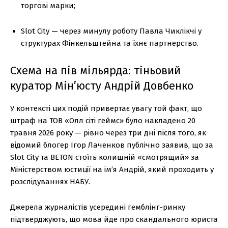
торгові марки;
Slot City — через минулу роботу Павла Чиклікчі у
структурах Фінкельштейна та їхнє партнерство.
Схема на пів мільярда: тіньовий
куратор Мін’юсту Андрій Довбенко
У контексті цих подій привертає увагу той факт, що
штраф на ТОВ «Олл сіті геймс» було накладено 20
травня 2026 року — рівно через три дні після того, як
відомий блогер Ігор Лаченков публічно заявив, що за
Slot City та BETON стоїть колишній «смотрящий» за
Міністерством юстиції на ім’я Андрій, який проходить у
розслідуваннях НАБУ.
Джерела журналістів усередині гемблінг-ринку
підтверджують, що мова йде про скандального юриста