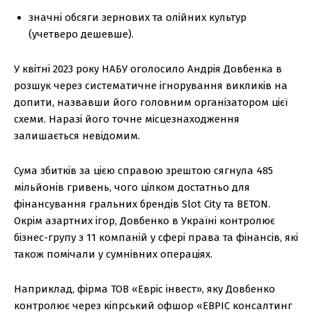
значні обсяги зернових та олійних культур
(учетверо дешевше).
У квітні 2023 року НАБУ оголосило Андрія Довбенка в
розшук через систематичне ігнорування викликів на
допити, назвавши його головним організатором цієї
схеми. Наразі його точне місцезнаходження
залишається невідомим.
Сума збитків за цією справою зрештою сягнула 485
мільйонів гривень, чого цілком достатньо для
фінансування гральних брендів Slot City та BETON.
Окрім азартних ігор, Довбенко в Україні контролює
бізнес-групу з 11 компаній у сфері права та фінансів, які
також помічали у сумнівних операціях.
Наприклад, фірма ТОВ «Евріс інвест», яку Довбенко
контролює через кіпрський офшор «ЕВРІС консалтинг