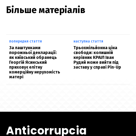
Більше матеріалів
попередня стаття
наступна стаття
За лаштунками
Трьохмільйонна ціна
порожньої декларації:
свободи: колишній
як київський обранець
керівник КРАІЛ Іван
Георгій Ясинський
Рудий може вийти під
приховує елітну
заставу у справі Pin-Up
комерційну нерухомість
матері
Anticorrupcia