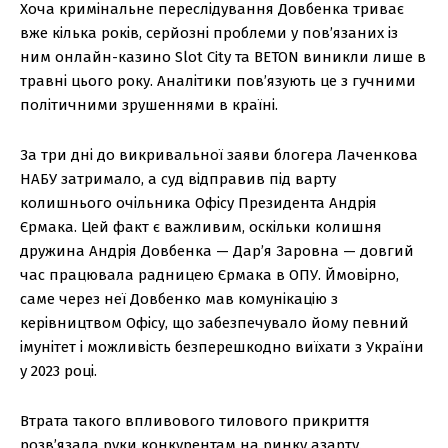
Хоча кримінальне переслідування Довбенка триває
вже кілька років, серйозні проблеми у пов’язаних із
ним онлайн-казино Slot City та BETON виникли лише в
травні цього року. Аналітики пов’язують це з гучними
політичними зрушеннями в країні.
За три дні до викривальної заяви блогера Лаченкова
НАБУ затримало, а суд відправив під варту
колишнього очільника Офісу Президента Андрія
Єрмака. Цей факт є важливим, оскільки колишня
дружина Андрія Довбенка — Дар’я Заровна — довгий
час працювала радницею Єрмака в ОПУ. Ймовірно,
саме через неї Довбенко мав комунікацію з
керівництвом Офісу, що забезпечувало йому певний
імунітет і можливість безперешкодно виїхати з України
у 2023 році.
Втрата такого впливового тилового прикриття
розв’язала руки конкурентам на ринку азарту.