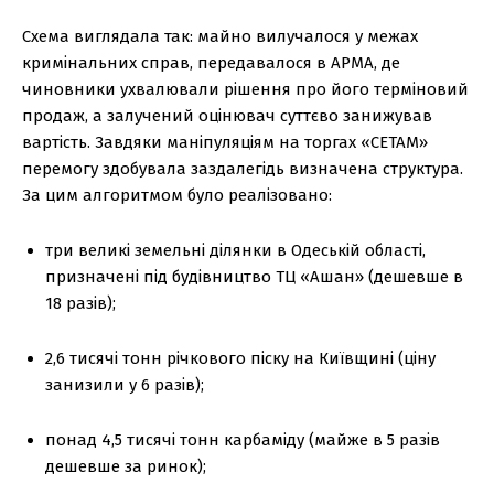
Схема виглядала так: майно вилучалося у межах
кримінальних справ, передавалося в АРМА, де
чиновники ухвалювали рішення про його терміновий
продаж, а залучений оцінювач суттєво занижував
вартість. Завдяки маніпуляціям на торгах «СЕТАМ»
перемогу здобувала заздалегідь визначена структура.
За цим алгоритмом було реалізовано:
три великі земельні ділянки в Одеській області,
призначені під будівництво ТЦ «Ашан» (дешевше в
18 разів);
2,6 тисячі тонн річкового піску на Київщині (ціну
занизили у 6 разів);
понад 4,5 тисячі тонн карбаміду (майже в 5 разів
дешевше за ринок);