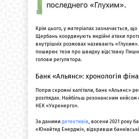
Крім цього, у матеріалах зазначається, що
Щербань координують медійні атаки проти
внутрішніх розмовах називають «Глухим». 
поширює тези про швидку відставку Пишно
голови регулятора.
Банк «Альянс»: хронологія фін
Попри скромні капітали, банк «Альянс» р
розглядах. Найбільш резонансним кейсом
НЕК «Укренерго».
За даними
детективів
, восени 2021 року 
«Юнайтед Енерджі», відкривши банківські 