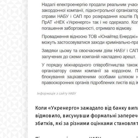
Інформація з сайту НАБУ
Коли «Укренерго» зажадало від банку вип
відмовило, висунувши формальні заперече
збитків, які за різними оцінками становлят