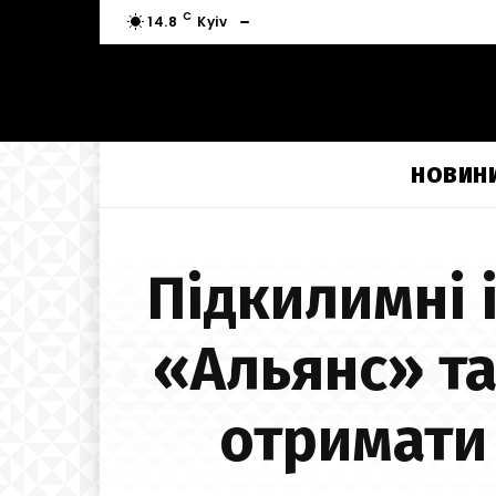
C
14.8
Kyiv
НОВИН
Підкилимні 
«Альянс» т
отримати