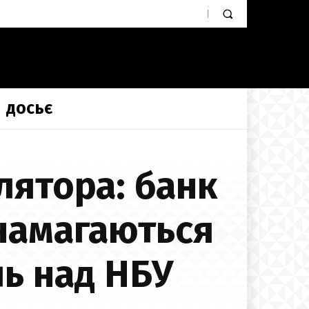
ДОСЬЄ
лятора: банк
намагаються
ь над НБУ