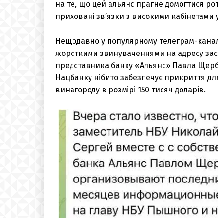
на те, що цей альянс прагне домогтися ро
приховані зв’язки з високими кабінетами 
Нещодавно у популярному телеграм-каналі
жорсткими звинуваченнями на адресу заст
представника банку «Альянс» Павла Щерб
Нацбанку нібито забезпечує прикриття дл
винагороду в розмірі 150 тисяч доларів.