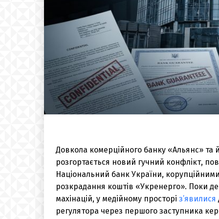
Довкола комерційного банку «Альянс» та 
розгортається новий гучний конфлікт, по
Національний банк України, корупційним
розкрадання коштів «Укренерго». Поки де
махінацій, у медійному просторі
з’явилися
регулятора через першого заступника кері