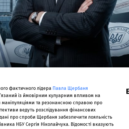
його фактичного лідера
Павла Щербаня
в’язаний із ймовірним кулуарним впливом на
и маніпуляціями та резонансною справою про
тективи ведуть розслідування фінансових
дані про спроби Щербаня забезпечити лояльність
вника НБУ Сергія Ніколайчука. Відомості вказують