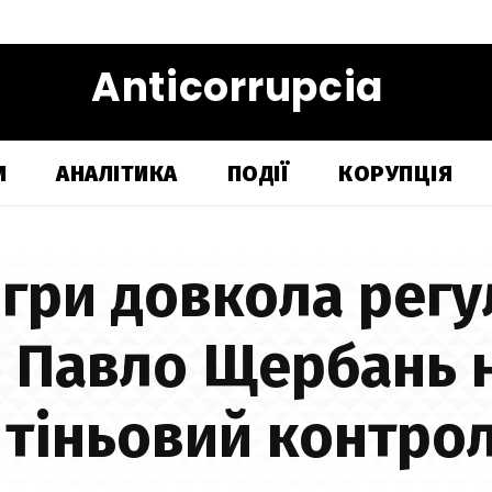
Anticorrupcia
И
АНАЛІТИКА
ПОДІЇ
КОРУПЦІЯ
ігри довкола регу
а Павло Щербань 
 тіньовий контрол