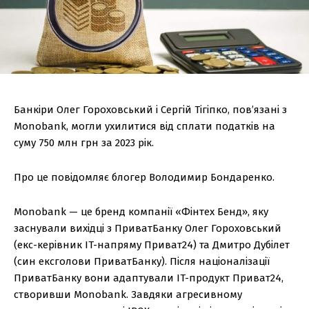
Банкіри Олег Гороховський і Сергій Тігіпко, пов’язані з
Monobank, могли ухилитися від сплати податків на
суму 750 млн грн за 2023 рік.
Про це повідомляє блогер Володимир Бондаренко.
Monobank — це бренд компанії «Фінтех Бенд», яку
заснували вихідці з ПриватБанку Олег Гороховський
(екс-керівник IT-напряму Приват24) та Дмитро Дубілет
(син ексголови ПриватБанку). Після націоналізації
ПриватБанку вони адаптували IT-продукт Приват24,
створивши Monobank. Завдяки агресивному