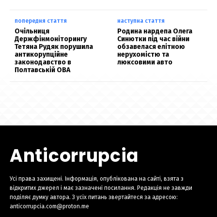
попередня стаття
наступна стаття
Очільниця
Родина нардепа Олега
Держфінмоніторингу
Синютки під час війни
Тетяна Рудяк порушила
обзавелася елітною
антикорупційне
нерухомістю та
законодавство в
люксовими авто
Полтавській ОВА
Anticorrupcia
Усі права захищені. Інформація, опублікована на сайті, взята з
відкритих джерел і має зазначені посилання. Редакція не завжди
поділяє думку автора. З усіх питань звертайтеся за адресою:
anticorrupcia.com@proton.me