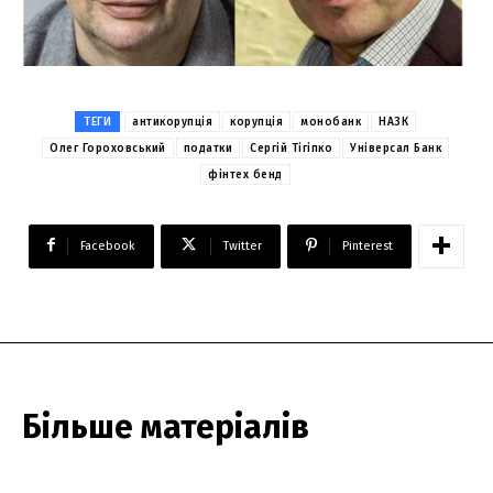
ТЕГИ
антикорупція
корупція
монобанк
НАЗК
Олег Гороховський
податки
Сергій Тігіпко
Універсал Банк
фінтех бенд
Facebook
Twitter
Pinterest
Більше матеріалів