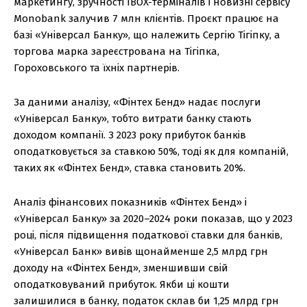
маркетингу, зручності IBOX-терміналів і новизні сервісу
Monobank залучив 7 млн клієнтів. Проєкт працює на
базі «Універсал Банку», що належить Сергію Тігіпку, а
торгова марка зареєстрована на Тігіпка,
Гороховського та їхніх партнерів.
За даними аналізу, «Фінтех Бенд» надає послуги
«Універсал Банку», тобто витрати банку стають
доходом компанії. З 2023 року прибуток банків
оподатковується за ставкою 50%, тоді як для компаній,
таких як «Фінтех Бенд», ставка становить 20%.
Аналіз фінансових показників «Фінтех Бенд» і
«Універсал Банку» за 2020–2024 роки показав, що у 2023
році, після підвищення податкової ставки для банків,
«Універсал Банк» вивів щонайменше 2,5 млрд грн
доходу на «Фінтех Бенд», зменшивши свій
оподатковуваний прибуток. Якби ці кошти
залишилися в банку, податок склав би 1,25 млрд грн